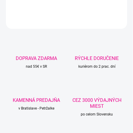
DETAILNÉ INFORMÁCIE
OPÝTAŤ SA
STRÁŽIŤ
DOPRAVA ZDARMA
RÝCHLE DORUČENIE
nad 55€ v SR
kuriérom do 2 prac. dní
KAMENNÁ PREDAJŇA
CEZ 3000 VÝDAJNÝCH
MIEST
v Bratislave - Petržalke
po celom Slovensku