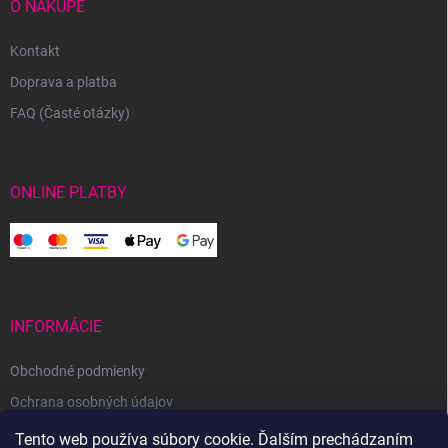
O NÁKUPE
Kontakt
Doprava a platba
FAQ (Časté otázky)
ONLINE PLATBY
INFORMÁCIE
Obchodné podmienky
Ochrana osobných údajov
Reklamačný poriadok
Tento web používa súbory cookie. Ďalším prechádzaním