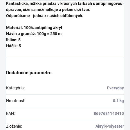
Fantastická, mäkká priadza v krásnych farbách s antipilingovou
úpravou, čiže sa nežmolkuje a pekne drží tvar.
Odporúčame - jedna z našich obľúbených.
Materiál: 100% antipiling akryl
Návin a gramáž: 100g = 250 m
Ihlice: 5
Háčik: 5
Dodatočné parametre
Kategória
:
Everyday
Hmotnosť
:
0.1 kg
EAN
:
8697681143410
Zloženie
:
Akryl/Polyester