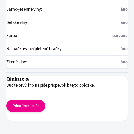
Jarno-jesenné vlny
:
áno
Detské vlny
:
áno
Farba
:
červená
Na háčkované/pletené hračky
:
áno
Zimné vlny
:
áno
Diskusia
Buďte prvý, kto napíše príspevok k tejto položke.
Pridať komentár