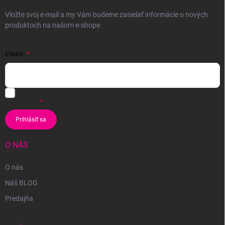
Vložte svoj e-mail a my Vám budeme zasielať informácie o nových
produktoch na našom e-shope.
EMAIL
Vložením e-mailu súhlasíte s
podmienkami ochrany osobných
údajov
Prihlásiť sa
O NÁS
O nás
Náš BLOG
Predajňa