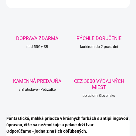
OPÝTAŤ SA
STRÁŽIŤ
DOPRAVA ZDARMA
RÝCHLE DORUČENIE
nad 55€ v SR
kuriérom do 2 prac. dní
KAMENNÁ PREDAJŇA
CEZ 3000 VÝDAJNÝCH
MIEST
v Bratislave - Petržalke
po celom Slovensku
Fantastická, mäkká priadza v krásnych farbách s antipilingovou
úpravou, čiže sa nežmolkuje a pekne drží tvar.
Odporúčame - jedna z našich obľúbených.