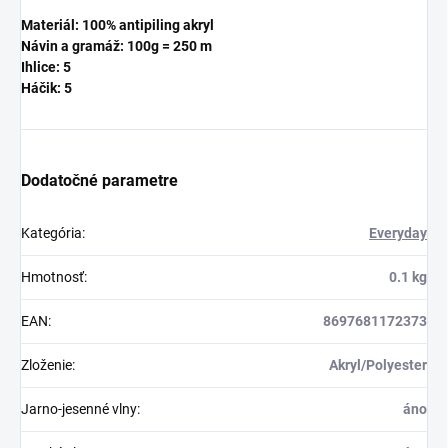
Materiál: 100% antipiling akryl
Návin a gramáž: 100g = 250 m
Ihlice: 5
Háčik: 5
Dodatočné parametre
Kategória
:
Everyday
Hmotnosť
:
0.1 kg
EAN
:
8697681172373
Zloženie
:
Akryl/Polyester
Jarno-jesenné vlny
:
áno