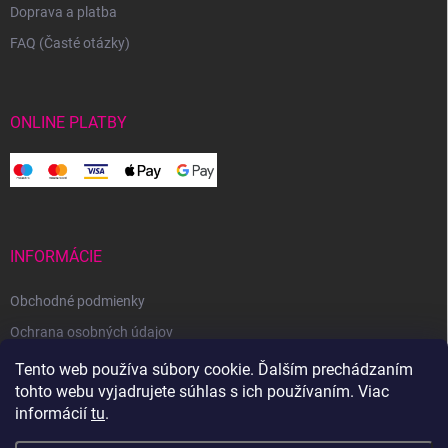
Doprava a platba
FAQ (Časté otázky)
ONLINE PLATBY
INFORMÁCIE
Obchodné podmienky
Ochrana osobných údajov
Reklamačný poriadok
Tento web používa súbory cookie. Ďalším prechádzaním
tohto webu vyjadrujete súhlas s ich používaním. Viac
Odstúpenie od zmluvy
informácií
tu
.