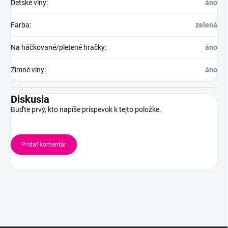
Detské vlny
:
áno
Farba
:
zelená
Na háčkované/pletené hračky
:
áno
Zimné vlny
:
áno
Diskusia
Buďte prvý, kto napíše príspevok k tejto položke.
Pridať komentár