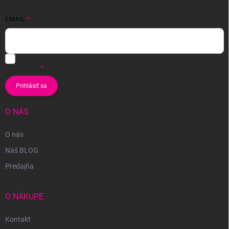
EMAIL
Vložením e-mailu súhlasíte s
podmienkami ochrany osobných
údajov
Prihlásiť sa
O NÁS
O nás
Náš BLOG
Predajňa
O NÁKUPE
Kontakt