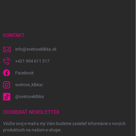
Z
á
p
ä
t
i
KONTAKT
e
info
@
svetoveklbka.sk
+421 904 611 317
Facebook
svetove_klbka/
@svetoveklbka
ODOBERAŤ NEWSLETTER
Vložte svoj e-mail a my Vám budeme zasielať informácie o nových
produktoch na našom e-shope.