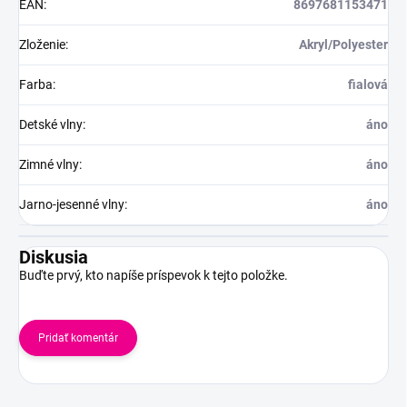
EAN
:
8697681153471
Zloženie
:
Akryl/Polyester
Farba
:
fialová
Detské vlny
:
áno
Zimné vlny
:
áno
Jarno-jesenné vlny
:
áno
Diskusia
Buďte prvý, kto napíše príspevok k tejto položke.
Pridať komentár