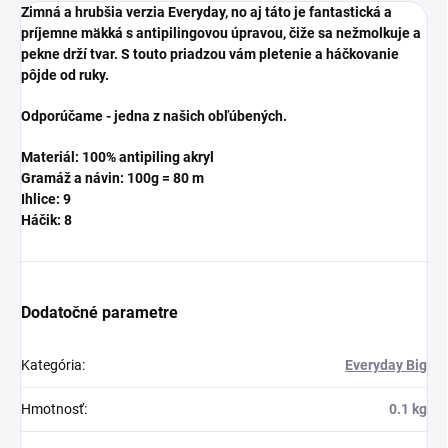
Zimná a hrubšia verzia Everyday, no aj táto je fantastická a
príjemne mäkká s antipilingovou úpravou, čiže sa nežmolkuje a
pekne drží tvar. S touto priadzou vám pletenie a háčkovanie
pôjde od ruky.
Odporúčame - jedna z našich obľúbených.
Materiál: 100% antipiling akryl
Gramáž a návin: 100g = 80 m
Ihlice: 9
Háčik: 8
Dodatočné parametre
Kategória
:
Everyday Big
Hmotnosť
:
0.1 kg