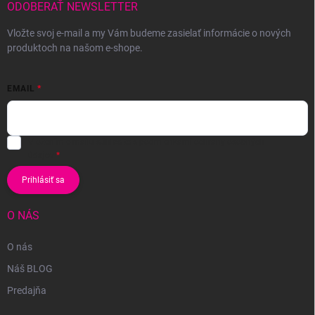
ODOBERAŤ NEWSLETTER
Vložte svoj e-mail a my Vám budeme zasielať informácie o nových
produktoch na našom e-shope.
EMAIL
Vložením e-mailu súhlasíte s
podmienkami ochrany osobných
údajov
Prihlásiť sa
O NÁS
O nás
Náš BLOG
Predajňa