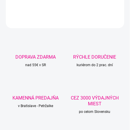
DETAILNÉ INFORMÁCIE
OPÝTAŤ SA
STRÁŽIŤ
DOPRAVA ZDARMA
RÝCHLE DORUČENIE
nad 55€ v SR
kuriérom do 2 prac. dní
KAMENNÁ PREDAJŇA
CEZ 3000 VÝDAJNÝCH
MIEST
v Bratislave - Petržalke
po celom Slovensku