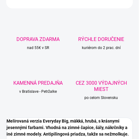
OPÝTAŤ SA
STRÁŽIŤ
DOPRAVA ZDARMA
RÝCHLE DORUČENIE
nad 55€ v SR
kuriérom do 2 prac. dní
KAMENNÁ PREDAJŇA
CEZ 3000 VÝDAJNÝCH
MIEST
v Bratislave - Petržalke
po celom Slovensku
Melírovaná verzia Everyday Big, mäkká, hrubá, s krásnymi
jesennými farbami. Vhodná na zimné čapice, šály, nákrčníky a
iné zimné modely. Antipilingová priadza, takže sa nežmolkuje.