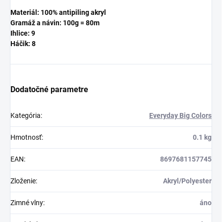
Materiál: 100% antipiling akryl
Gramáž a návin: 100g = 80m
Ihlice: 9
Háčik: 8
Dodatočné parametre
Kategória
:
Everyday Big Colors
Hmotnosť
:
0.1 kg
EAN
:
8697681157745
Zloženie
:
Akryl/Polyester
Zimné vlny
:
áno