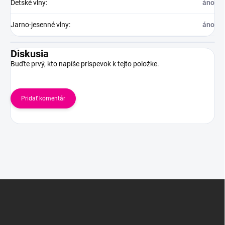
Detské vlny
:
áno
Jarno-jesenné vlny
:
áno
Diskusia
Buďte prvý, kto napíše príspevok k tejto položke.
Pridať komentár
Z
á
p
ä