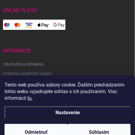
ONLINE PLATBY
INFORMÁCIE
Obchodné podmienky
Ochrana osobných údajov
Reklamačný poriadok
Tento web používa súbory cookie. Ďalším prechádzaním
tohto webu vyjadrujete súhlas s ich používaním. Viac
Odstúpenie od zmluvy
informácií
tu
.
Nastavenie
Copyright 2026
Svetoveklbka.sk
. Všetky práva vyhradené.
Odmietnuť
Súhlasím