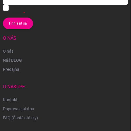
Vložením e-mailu súhlasíte s
podmienkami ochrany osobných
údajov
Prihlásiť sa
O NÁS
O nás
Náš BLOG
Predajňa
O NÁKUPE
Kontakt
Doprava a platba
FAQ (Časté otázky)