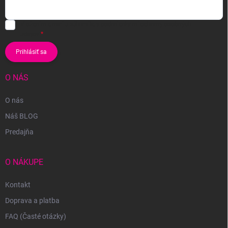
Vložením e-mailu súhlasíte s
podmienkami ochrany osobných
údajov
Prihlásiť sa
O NÁS
O nás
Náš BLOG
Predajňa
O NÁKUPE
Kontakt
Doprava a platba
FAQ (Časté otázky)