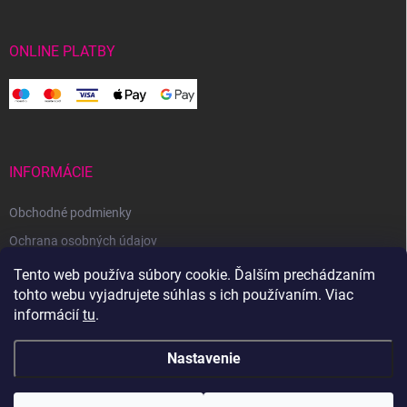
ONLINE PLATBY
INFORMÁCIE
Obchodné podmienky
Ochrana osobných údajov
Reklamačný poriadok
Tento web používa súbory cookie. Ďalším prechádzaním
tohto webu vyjadrujete súhlas s ich používaním. Viac
Odstúpenie od zmluvy
informácií
tu
.
Nastavenie