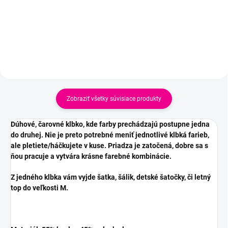
Zobraziť všetky súvisiace produkty
Dúhové, čarovné klbko, kde farby prechádzajú postupne jedna
do druhej. Nie je preto potrebné meniť jednotlivé klbká farieb,
ale pletiete/háčkujete v kuse. Priadza je zatočená, dobre sa s
ňou pracuje a vytvára krásne farebné kombinácie.
Z jedného klbka vám vyjde šatka, šálik, detské šatočky, či letný
top do veľkosti M.