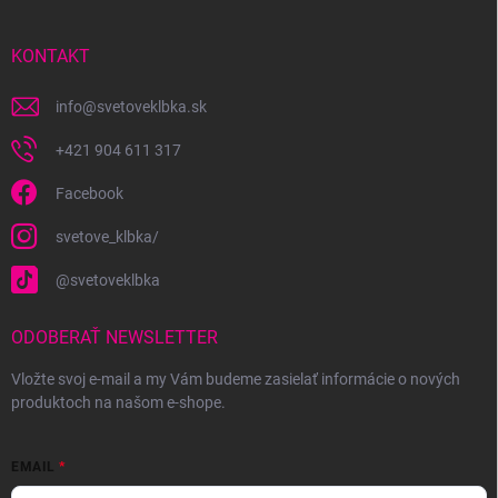
ä
t
i
KONTAKT
e
info
@
svetoveklbka.sk
+421 904 611 317
Facebook
svetove_klbka/
@svetoveklbka
ODOBERAŤ NEWSLETTER
Vložte svoj e-mail a my Vám budeme zasielať informácie o nových
produktoch na našom e-shope.
EMAIL