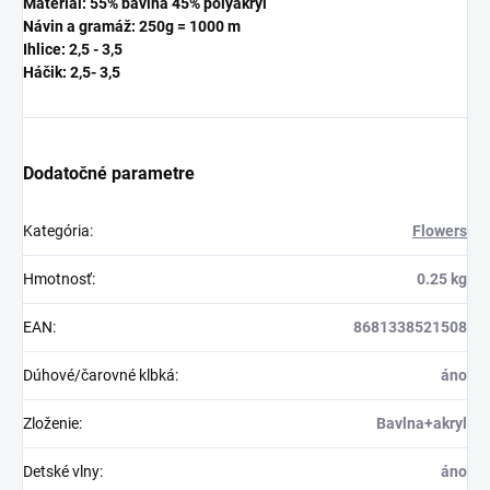
Materiál: 55% bavlna 45% polyakryl
Návin a gramáž: 250g = 1000 m
Ihlice: 2,5 - 3,5
Háčik: 2,5
- 3,5
Dodatočné parametre
Kategória
:
Flowers
Hmotnosť
:
0.25 kg
EAN
:
8681338521508
Dúhové/čarovné klbká
:
áno
Zloženie
:
Bavlna+akryl
Detské vlny
:
áno