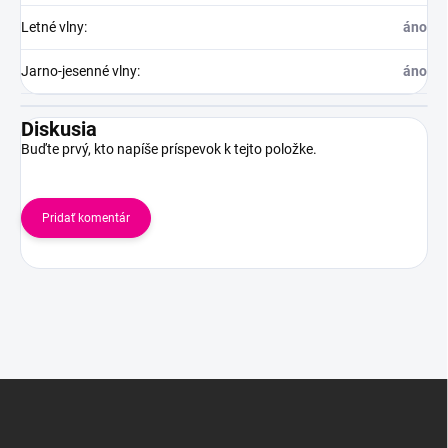
Letné vlny
:
áno
Jarno-jesenné vlny
:
áno
Diskusia
Buďte prvý, kto napíše príspevok k tejto položke.
Pridať komentár
Z
á
p