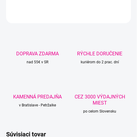
DETAILNÉ INFORMÁCIE
OPÝTAŤ SA
STRÁŽIŤ
DOPRAVA ZDARMA
RÝCHLE DORUČENIE
nad 55€ v SR
kuriérom do 2 prac. dní
KAMENNÁ PREDAJŇA
CEZ 3000 VÝDAJNÝCH
MIEST
v Bratislave - Petržalke
po celom Slovensku
Súvisiaci tovar