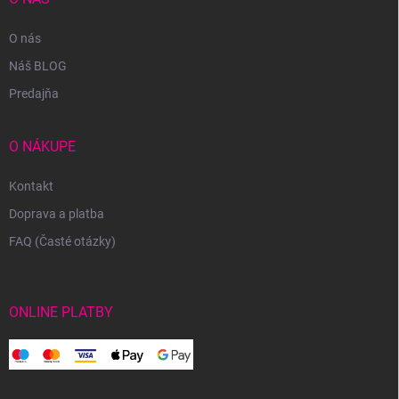
O nás
Náš BLOG
Predajňa
O NÁKUPE
Kontakt
Doprava a platba
FAQ (Časté otázky)
ONLINE PLATBY