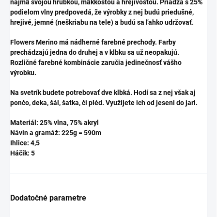
najmä svojou hrúbkou, mäkkosťou a hrejivosťou. Priadza s 25%
podielom vlny predpovedá, že výrobky z nej budú priedušné,
hrejivé, jemné (neškriabu na tele) a budú sa ľahko udržovať.
Flowers Merino má nádherné farebné prechody. Farby
prechádzajú jedna do druhej a v klbku sa už neopakujú.
Rozličné farebné kombinácie zaručia jedinečnosť vášho
výrobku.
Na svetrík budete potrebovať dve klbká. Hodí sa z nej však aj
pončo, deka, šál, šatka, či pléd. Využijete ich od jeseni do jari.
Materiál: 25% vlna, 75% akryl
Návin a gramáž: 225g = 590m
Ihlice: 4,5
Háčik: 5
Dodatočné parametre