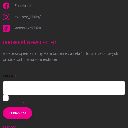
Facebook
svetove_klbka/
@svetoveklbka
ODOBERAŤ NEWSLETTER
Vložte svoj e-mail a my Vám budeme zasielať informácie o nových
produktoch na našom e-shope.
EMAIL
Vložením e-mailu súhlasíte s
podmienkami ochrany osobných
údajov
Prihlásiť sa
O NÁS