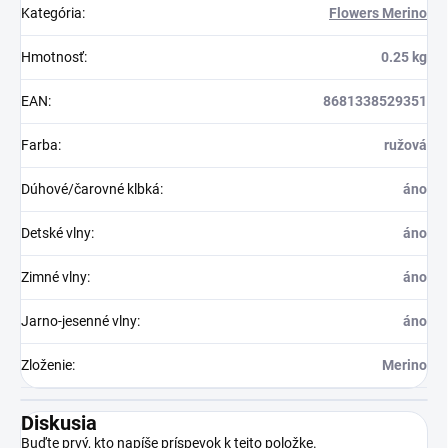
Kategória
:
Flowers Merino
Hmotnosť
:
0.25 kg
EAN
:
8681338529351
Farba
:
ružová
Dúhové/čarovné klbká
:
áno
Detské vlny
:
áno
Zimné vlny
:
áno
Jarno-jesenné vlny
:
áno
Zloženie
:
Merino
Diskusia
Buďte prvý, kto napíše príspevok k tejto položke.