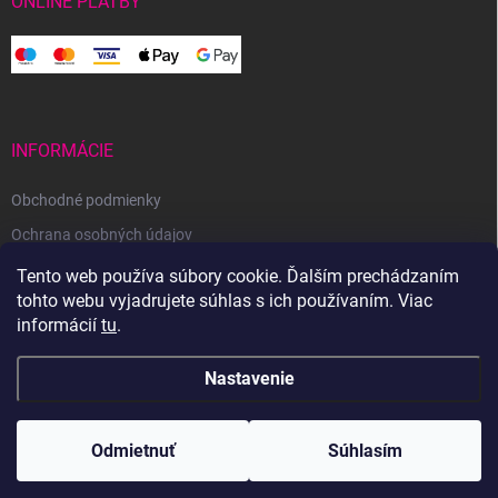
ONLINE PLATBY
INFORMÁCIE
Obchodné podmienky
Ochrana osobných údajov
Reklamačný poriadok
Tento web používa súbory cookie. Ďalším prechádzaním
tohto webu vyjadrujete súhlas s ich používaním. Viac
Odstúpenie od zmluvy
informácií
tu
.
Nastavenie
Copyright 2026
Svetoveklbka.sk
. Všetky práva vyhradené.
Odmietnuť
Súhlasím
Vytvoril Shoptet