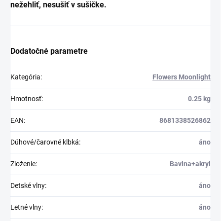
nežehliť, nesušiť v sušičke.
Dodatočné parametre
Kategória
:
Flowers Moonlight
Hmotnosť
:
0.25 kg
EAN
:
8681338526862
Dúhové/čarovné klbká
:
áno
Zloženie
:
Bavlna+akryl
Detské vlny
:
áno
Letné vlny
:
áno