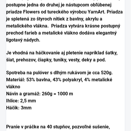
postupne jedna do druhej je nástupcom obľúbenej
priadze Flowers od tureckého výrobcu YarnArt. Priadza
je spletená zo štyroch nitiek z bavlny, akrylu a
metalického vlákna. Priadza vytvára krásne postupný
prechod farieb a metalické vlákno dodáva elegantný
ligotavý nádych.
Je vhodná na háčkovanie aj pletenie napríklad šatky,
šiat, prehozov, čiapky, tuniky, vesty, deky a pod.
Spotreba na pulóver s dlhým rukávom je cca 520g.
Materiál: 53% bavlna, 43% polyakryl, 4% metalické
vlákno
Návin a gramáž: 260g = 1000 m
Ihlice: 2,5 mm
Háčik: 3mm
Pranie v práčke na 40 stupňov, pozvoľné sušenie,