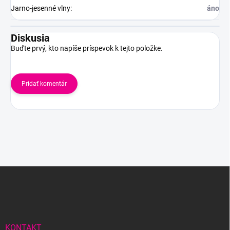
Jarno-jesenné vlny
:
áno
Diskusia
Buďte prvý, kto napíše príspevok k tejto položke.
Pridať komentár
Z
á
p
ä
t
i
KONTAKT