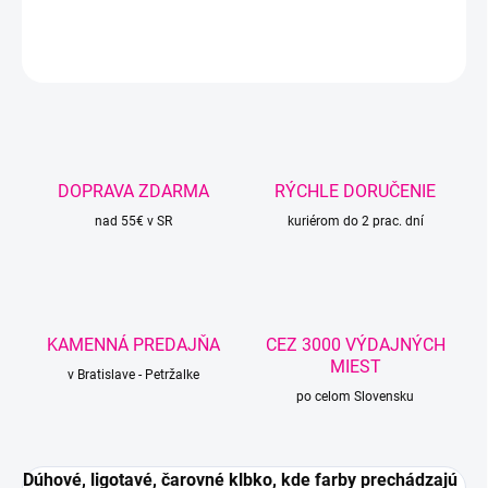
DETAILNÉ INFORMÁCIE
OPÝTAŤ SA
STRÁŽIŤ
DOPRAVA ZDARMA
RÝCHLE DORUČENIE
nad 55€ v SR
kuriérom do 2 prac. dní
KAMENNÁ PREDAJŇA
CEZ 3000 VÝDAJNÝCH
MIEST
v Bratislave - Petržalke
po celom Slovensku
Dúhové, ligotavé, čarovné klbko, kde farby prechádzajú