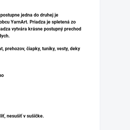
 postupne jedna do druhej je
bcu YarnArt. Priadza je spletená zo
Priadza vytvára krásne postupný prechod
dych.
t, prehozov, čiapky, tuniky, vesty, deky
no
iť, nesušiť v sušičke.