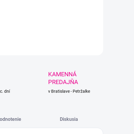
, čarovné a ligotavé klbko s postupným prechodom farieb.
LNÉ INFORMÁCIE
PÝTAŤ SA
STRÁŽIŤ
KAMENNÁ
PREDAJŇA
c. dní
v Bratislave - Petržalke
odnotenie
Diskusia