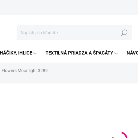
Hľadať
HÁČIKY, IHLICE
TEXTILNÁ PRIADZA A ŠPAGÁTY
NÁVO
Flowers Moonlight 3289
Neohodnotené
Podrobnosti hodnotenia
ZNAČKA:
YARNART
€1
Jedno
SKL
cena:
MOŽN
DORU