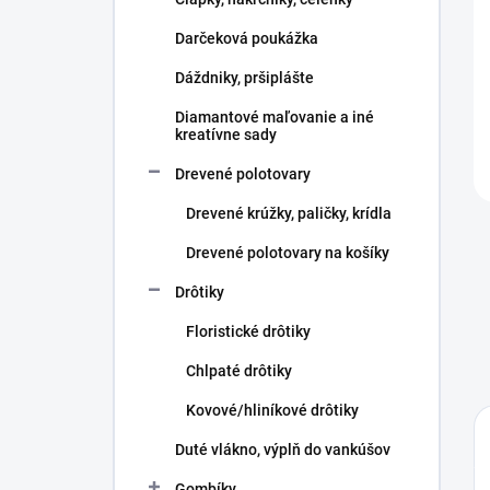
e
l
Darčeková poukážka
Dáždniky, pršiplášte
Diamantové maľovanie a iné
kreatívne sady
Drevené polotovary
Drevené krúžky, paličky, krídla
Drevené polotovary na košíky
Drôtiky
Floristické drôtiky
Chlpaté drôtiky
Kovové/hliníkové drôtiky
Duté vlákno, výplň do vankúšov
Gombíky