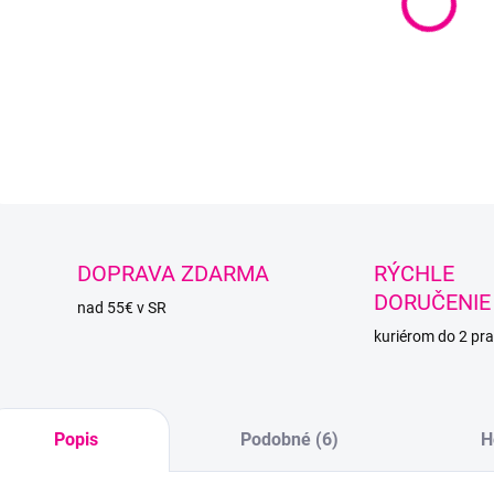
Dúhové
DETAI
O
DOPRAVA ZDARMA
RÝCHLE
DORUČENIE
nad 55€ v SR
kuriérom do 2 pra
Popis
Podobné (6)
H