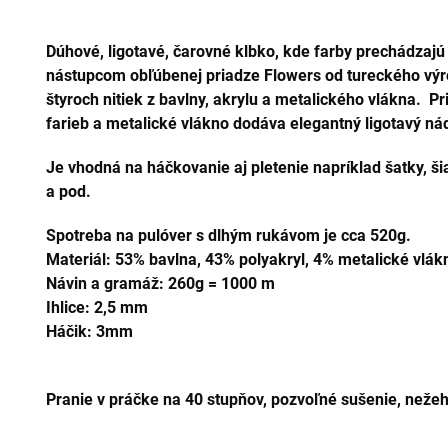
Dúhové, ligotavé, čarovné klbko, kde farby prechádzajú
nástupcom obľúbenej priadze Flowers od tureckého výro
štyroch nitiek z bavlny, akrylu a metalického vlákna. 
farieb a metalické vlákno dodáva elegantný ligotavý ná
Je vhodná na háčkovanie aj pletenie napríklad šatky, šia
a pod.
Spotreba na pulóver s dlhým rukávom je cca 520g.
Materiál: 53% bavlna, 43% polyakryl, 4% metalické vlák
Návin a gramáž: 260g = 1000 m
Ihlice: 2,5 mm
Háčik: 3mm
Pranie v práčke na 40 stupňov, pozvoľné sušenie, nežehl