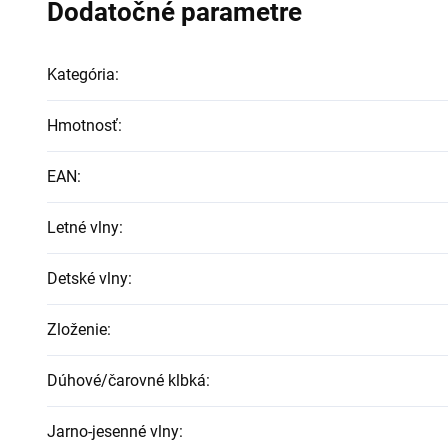
Dodatočné parametre
Kategória
:
Hmotnosť
:
EAN
:
Letné vlny
:
Detské vlny
:
Zloženie
:
Dúhové/čarovné klbká
:
Jarno-jesenné vlny
: