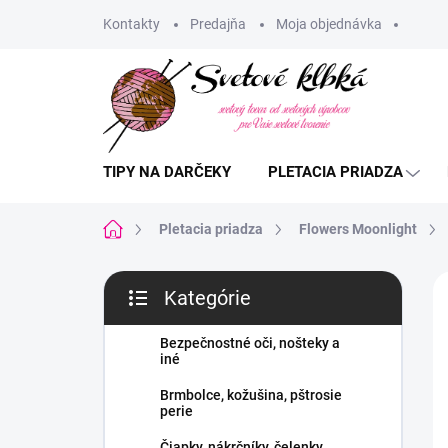
Prejsť
Kontakty
Predajňa
Moja objednávka
na
obsah
TIPY NA DARČEKY
PLETACIA PRIADZA
Domov
Pletacia priadza
Flowers Moonlight
B
Kategórie
o
Preskočiť
č
kategórie
n
Bezpečnostné oči, nošteky a
iné
ý
p
Brmbolce, kožušina, pštrosie
a
perie
n
Čiapky, nákrčníky, čelenky