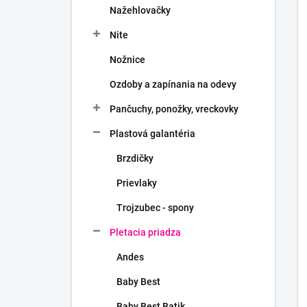
Nažehlovačky
Nite
Nožnice
Ozdoby a zapínania na odevy
Pančuchy, ponožky, vreckovky
Plastová galantéria
Brzdičky
Prievlaky
Trojzubec - spony
Pletacia priadza
Andes
Baby Best
Baby Best Batik