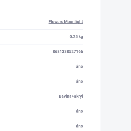
Flowers Moonlight
0.25 kg
8681338527166
áno
áno
Bavlna+akryl
áno
áno