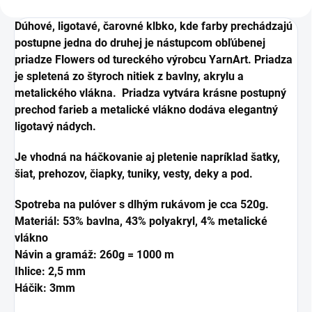
Dúhové, ligotavé, čarovné klbko, kde farby prechádzajú
postupne jedna do druhej je nástupcom obľúbenej
priadze Flowers od tureckého výrobcu YarnArt. Priadza
je spletená zo štyroch nitiek z bavlny, akrylu a
metalického vlákna. Priadza vytvára krásne postupný
prechod farieb a metalické vlákno dodáva elegantný
ligotavý nádych.
Je vhodná na háčkovanie aj pletenie napríklad šatky,
šiat, prehozov, čiapky, tuniky, vesty, deky a pod.
Spotreba na pulóver s dlhým rukávom je cca 520g.
Materiál: 53% bavlna, 43% polyakryl, 4% metalické
vlákno
Návin a gramáž: 260g = 1000 m
Ihlice: 2,5 mm
Háčik: 3mm