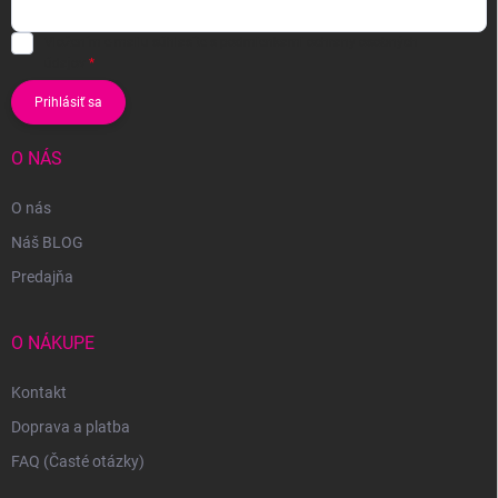
Vložením e-mailu súhlasíte s
podmienkami ochrany osobných
údajov
Prihlásiť sa
O NÁS
O nás
Náš BLOG
Predajňa
O NÁKUPE
Kontakt
Doprava a platba
FAQ (Časté otázky)