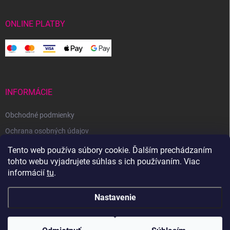
ONLINE PLATBY
INFORMÁCIE
Obchodné podmienky
Ochrana osobných údajov
Reklamačný poriadok
Tento web používa súbory cookie. Ďalším prechádzaním
tohto webu vyjadrujete súhlas s ich používaním. Viac
Odstúpenie od zmluvy
informácií
tu
.
Nastavenie
Copyright 2026
Svetoveklbka.sk
. Všetky práva vyhradené.