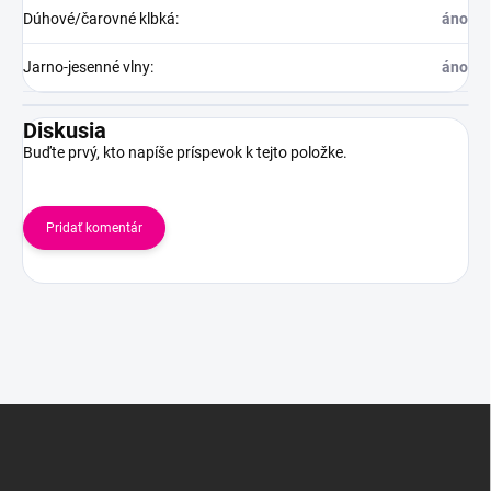
Dúhové/čarovné klbká
:
áno
Jarno-jesenné vlny
:
áno
Diskusia
Buďte prvý, kto napíše príspevok k tejto položke.
Pridať komentár
Z
á
p
ä