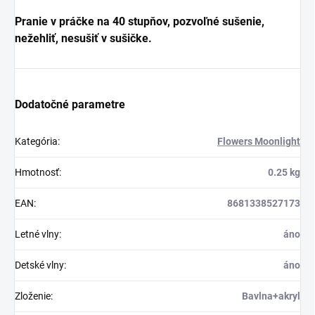
Pranie v práčke na 40 stupňov, pozvoľné sušenie,
nežehliť, nesušiť v sušičke.
Dodatočné parametre
Kategória
:
Flowers Moonlight
Hmotnosť
:
0.25 kg
EAN
:
8681338527173
Letné vlny
:
áno
Detské vlny
:
áno
Zloženie
:
Bavlna+akryl