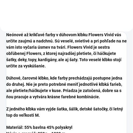
Neónové až krikľavé farby v dúhovom klbku Flowers Vivid vás
určite zaujmú a nadchnú. Sú veselé, svietivé a pri pohľade na ne
vám isto vyčaria úsmev na tvári. Flowers Vivid je sestra
obľúbenej Flowers, z ktorej najradšej pletiete, či háčkujete
šatky, deky, topy, kardigány, ale aj šaty. Toto veselé klbko stojí
určite za vyskúšanie.
Dúhové, čarovné klbko, kde farby prechádzajú postupne jedna
do druhej. Nie je preto potrebné meniť jednotlivé klbká farieb,
ale pletiete/háčkujete v kuse. Priadza je zatočená, dobre sa s
ňou pracuje a vytvára krásne farebné kombinácie.
Z jedného klbka vám vyjde šatka, šálik, detské šatočky, či letný
top do veľkosti M.
Materiál: 55% bavlna 45% polyakryl