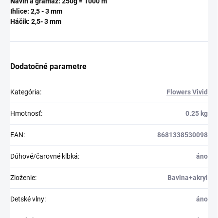
Návin a gramáž: 250g = 1000 m
Ihlice: 2,5 - 3 mm
Háčik: 2,5
- 3 mm
Dodatočné parametre
Kategória
:
Flowers Vivid
Hmotnosť
:
0.25 kg
EAN
:
8681338530098
Dúhové/čarovné klbká
:
áno
Zloženie
:
Bavlna+akryl
Detské vlny
:
áno