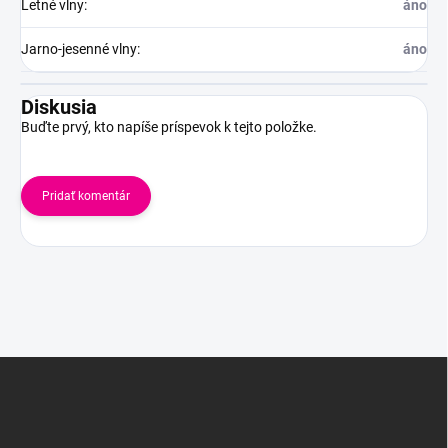
Letné vlny
:
áno
Jarno-jesenné vlny
:
áno
Diskusia
Buďte prvý, kto napíše príspevok k tejto položke.
Pridať komentár
Z
á
p
ä