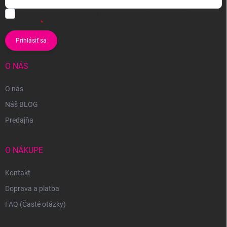
Vložením e-mailu súhlasíte s
podmienkami ochrany osobných
údajov
Prihlásiť sa
O NÁS
O nás
Náš BLOG
Predajňa
O NÁKUPE
Kontakt
Doprava a platba
FAQ (Časté otázky)