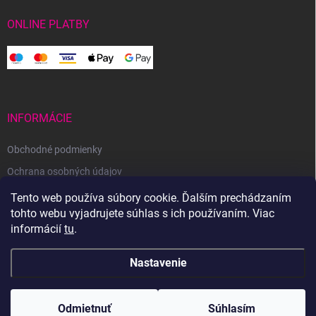
ONLINE PLATBY
INFORMÁCIE
Obchodné podmienky
Ochrana osobných údajov
Reklamačný poriadok
Tento web používa súbory cookie. Ďalším prechádzaním
tohto webu vyjadrujete súhlas s ich používaním. Viac
Odstúpenie od zmluvy
informácií
tu
.
Nastavenie
Copyright 2026
Svetoveklbka.sk
. Všetky práva vyhradené.
Odmietnuť
Súhlasím