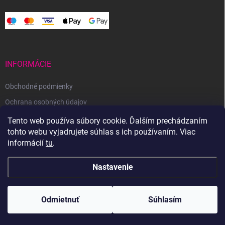
INFORMÁCIE
Obchodné podmienky
Ochrana osobných údajov
Reklamačný poriadok
Tento web používa súbory cookie. Ďalším prechádzaním
tohto webu vyjadrujete súhlas s ich používaním. Viac
Odstúpenie od zmluvy
informácií
tu
.
Nastavenie
Copyright 2026
Svetoveklbka.sk
. Všetky práva vyhradené.
Odmietnuť
Súhlasím
Vytvoril Shoptet