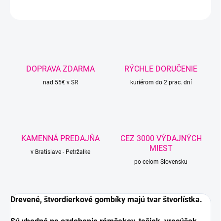
OPÝTAŤ SA
STRÁŽIŤ
DOPRAVA ZDARMA
RÝCHLE DORUČENIE
nad 55€ v SR
kuriérom do 2 prac. dní
KAMENNÁ PREDAJŇA
CEZ 3000 VÝDAJNÝCH
MIEST
v Bratislave - Petržalke
po celom Slovensku
Drevené, štvordierkové gombíky
majú tvar štvorlístka.