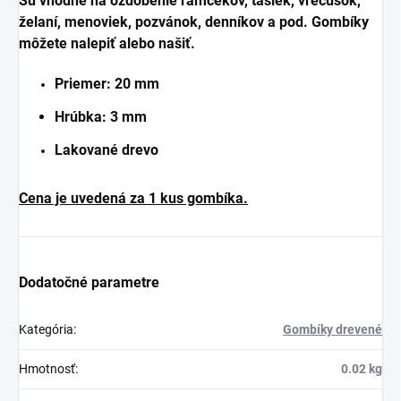
Sú vhodné na ozdobenie rámčekov, tašiek, vrecúšok,
želaní, menoviek, pozvánok, denníkov a pod. Gombíky
môžete nalepiť alebo našiť.
Priemer: 20 mm
Hrúbka:
3 mm
Lakované drevo
Cena je uvedená za 1 kus gombíka.
Dodatočné parametre
Kategória
:
Gombíky drevené
Hmotnosť
:
0.02 kg