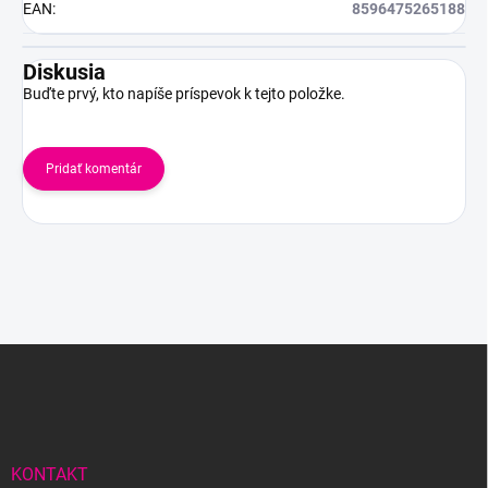
EAN
:
8596475265188
Diskusia
Buďte prvý, kto napíše príspevok k tejto položke.
Pridať komentár
Z
á
p
ä
t
i
KONTAKT