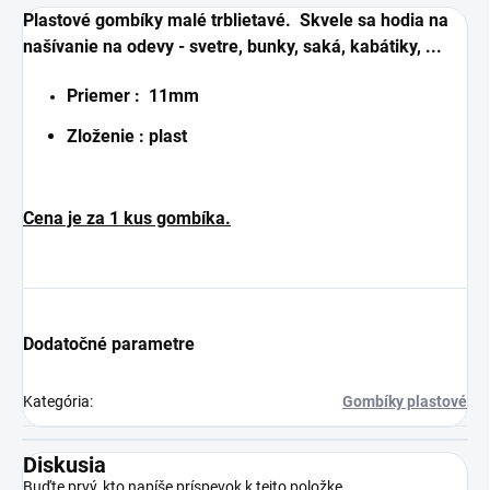
Plastové gombíky malé trblietavé.
Skvele sa hodia na
našívanie na odevy - svetre, bunky, saká, kabátiky, ...
Priemer : 11mm
Zloženie : plast
Cena je za 1 kus gombíka.
Dodatočné parametre
Kategória
:
Gombíky plastové
Diskusia
Buďte prvý, kto napíše príspevok k tejto položke.