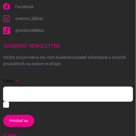
Facebook
svetove_klbka/
@svetoveklbka
ODOBERAŤ NEWSLETTER
Vložte svoj e-mail a my Vám budeme zasielať informácie o nových
produktoch na našom e-shope.
EMAIL
Vložením e-mailu súhlasíte s
podmienkami ochrany osobných
údajov
Prihlásiť sa