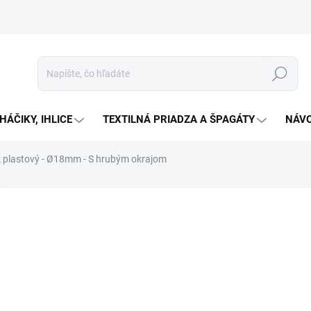
Hľadať
HÁČIKY, IHLICE
TEXTILNÁ PRIADZA A ŠPAGÁTY
NÁVO
 plastový - Ø18mm - S hrubým okrajom
Neohodnotené
Podrobnosti hodnotenia
od
Jedno
Zv
cena:
Plasto