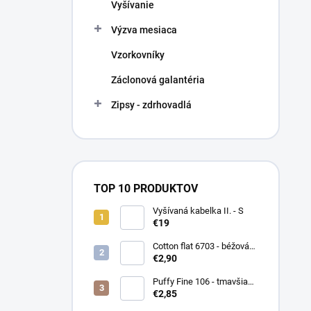
Vyšívanie
Výzva mesiaca
Vzorkovníky
Záclonová galantéria
Zipsy - zdrhovadlá
TOP 10 PRODUKTOV
Vyšívaná kabelka II. - S
€19
Cotton flat 6703 - béžová
svetlá
€2,90
Puffy Fine 106 - tmavšia
červená
€2,85