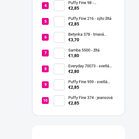
Puffy Fine 98 -
fialovoružová
€2,85
Puffy Fine 216 - sýto žltá
€2,85
Betynka 378 - tmavá
medová
€3,70
Samba 5500 - žltá
€1,80
Everyday 70073 - svetlá
oranžová
€2,80
Puffy Fine 959 - svetlá
béžová
€2,85
Puffy Fine 374 - jeansová
€2,85