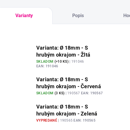
Varianty
Popis
Ho
Varianta: Ø 18mm - S
hrubým okrajom - Žltá
SKLADOM
(
>10 KS
)
| 191046
EAN:
191046
Varianta: Ø 18mm - S
hrubým okrajom - Červená
SKLADOM
(
3 KS
)
| 190567
EAN:
190567
Varianta: Ø 18mm - S
hrubým okrajom - Zelená
VYPREDANÉ
| 190565
EAN:
190565