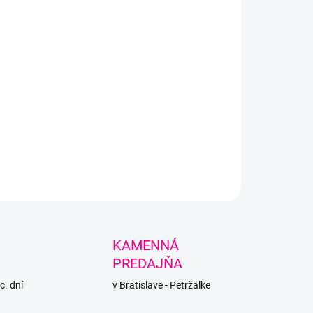
LNÉ INFORMÁCIE
PÝTAŤ SA
STRÁŽIŤ
KAMENNÁ
PREDAJŇA
c. dní
v Bratislave - Petržalke