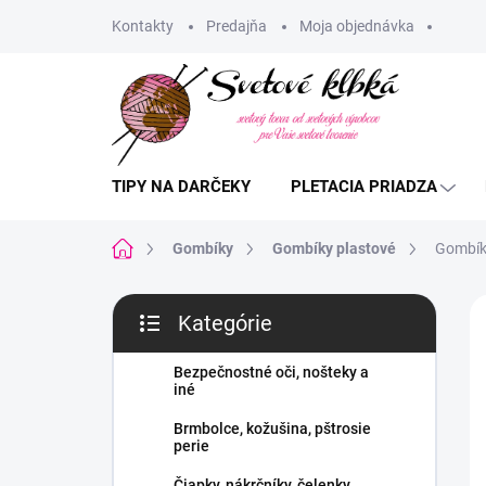
Prejsť
Kontakty
Predajňa
Moja objednávka
na
obsah
TIPY NA DARČEKY
PLETACIA PRIADZA
Domov
Gombíky
Gombíky plastové
Gombík
B
Kategórie
o
Preskočiť
č
kategórie
n
Bezpečnostné oči, nošteky a
iné
ý
p
Brmbolce, kožušina, pštrosie
a
perie
n
Čiapky, nákrčníky, čelenky