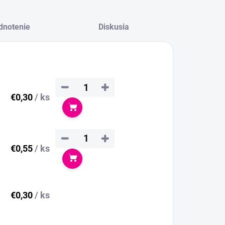
dnotenie
Diskusia
−
+
€0,30
/ ks
Do košíka
−
+
€0,55
/ ks
Do košíka
€0,30
/ ks