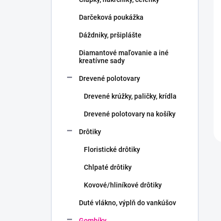
e
l
Darčeková poukážka
Dáždniky, pršiplášte
Diamantové maľovanie a iné
kreatívne sady
Drevené polotovary
Drevené krúžky, paličky, krídla
Drevené polotovary na košíky
Drôtiky
Floristické drôtiky
Chlpaté drôtiky
Kovové/hliníkové drôtiky
Duté vlákno, výplň do vankúšov
Gombíky