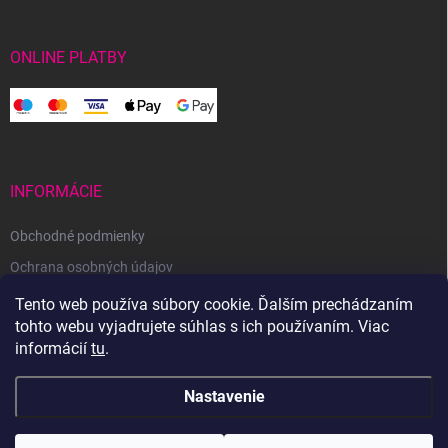
ONLINE PLATBY
INFORMÁCIE
Obchodné podmienky
Ochrana osobných údajov
Reklamačný poriadok
Tento web používa súbory cookie. Ďalším prechádzaním
tohto webu vyjadrujete súhlas s ich používaním. Viac
Odstúpenie od zmluvy
informácií
tu
.
Nastavenie