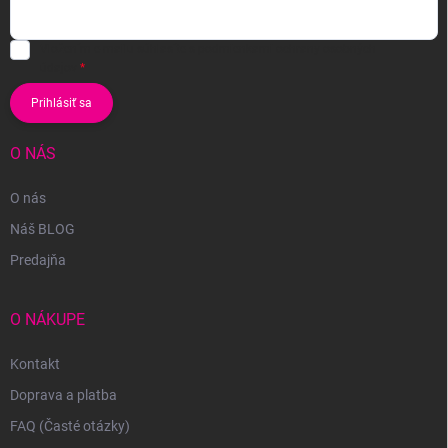
Vložením e-mailu súhlasíte s
podmienkami ochrany osobných
údajov
Prihlásiť sa
O NÁS
O nás
Náš BLOG
Predajňa
O NÁKUPE
Kontakt
Doprava a platba
FAQ (Časté otázky)