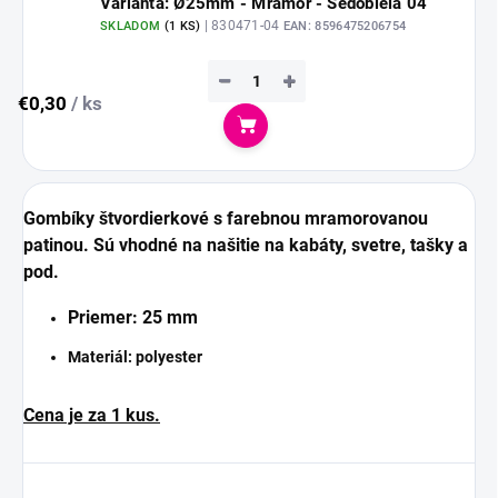
Varianta: Ø25mm - Mramor - Šedobiela 04
| 830471-04
SKLADOM
(
1 KS
)
EAN:
8596475206754
−
+
€0,30
/ ks
Do košíka
Gombíky štvordierkové s farebnou mramorovanou
patinou.
Sú vhodné na našitie na kabáty, svetre, tašky a
pod.
Priemer: 25 mm
Materiál: polyester
Cena je za 1 kus.