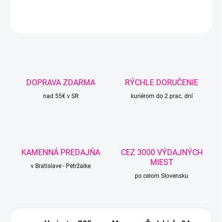
DETAILNÉ INFORMÁCIE
OPÝTAŤ SA
STRÁŽIŤ
DOPRAVA ZDARMA
RÝCHLE DORUČENIE
nad 55€ v SR
kuriérom do 2 prac. dní
KAMENNÁ PREDAJŇA
CEZ 3000 VÝDAJNÝCH
MIEST
v Bratislave - Petržalke
po celom Slovensku