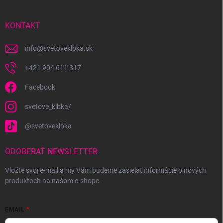
ä
t
i
KONTAKT
e
info
@
svetoveklbka.sk
+421 904 611 317
Facebook
svetove_klbka/
@svetoveklbka
ODOBERAŤ NEWSLETTER
Vložte svoj e-mail a my Vám budeme zasielať informácie o nových
produktoch na našom e-shope.
EMAIL