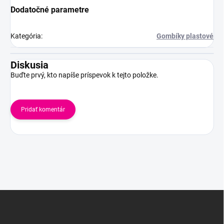
Dodatočné parametre
Kategória
:
Gombíky plastové
Diskusia
Buďte prvý, kto napíše príspevok k tejto položke.
Pridať komentár
Z
á
p