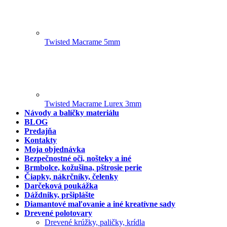
Twisted Macrame 5mm
Twisted Macrame Lurex 3mm
Návody a balíčky materiálu
BLOG
Predajňa
Kontakty
Moja objednávka
Bezpečnostné oči, nošteky a iné
Brmbolce, kožušina, pštrosie perie
Čiapky, nákrčníky, čelenky
Darčeková poukážka
Dáždniky, pršiplášte
Diamantové maľovanie a iné kreatívne sady
Drevené polotovary
Drevené krúžky, paličky, krídla