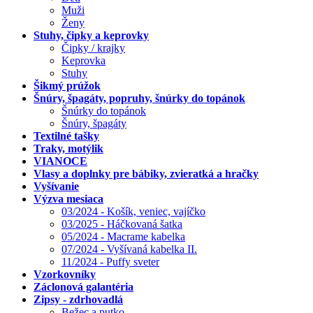
Muži
Ženy
Stuhy, čipky a keprovky
Čipky / krajky
Keprovka
Stuhy
Šikmý prúžok
Šnúry, špagáty, popruhy, šnúrky do topánok
Šnúrky do topánok
Šnúry, špagáty
Textilné tašky
Traky, motýlik
VIANOCE
Vlasy a doplnky pre bábiky, zvieratká a hračky
Vyšívanie
Výzva mesiaca
03/2024 - Košík, veniec, vajíčko
03/2025 - Háčkovaná šatka
05/2024 - Macrame kabelka
07/2024 - Vyšívaná kabelka II.
11/2024 - Puffy sveter
Vzorkovníky
Záclonová galantéria
Zipsy - zdrhovadlá
Bežec a putko