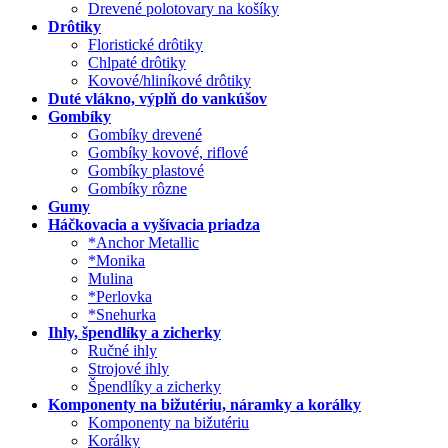
Drevené polotovary na košíky
Drôtiky
Floristické drôtiky
Chlpaté drôtiky
Kovové/hliníkové drôtiky
Duté vlákno, výplň do vankúšov
Gombíky
Gombíky drevené
Gombíky kovové, riflové
Gombíky plastové
Gombíky rôzne
Gumy
Háčkovacia a vyšívacia priadza
*Anchor Metallic
*Monika
Mulina
*Perlovka
*Snehurka
Ihly, špendlíky a zicherky
Ručné ihly
Strojové ihly
Špendlíky a zicherky
Komponenty na bižutériu, náramky a korálky
Komponenty na bižutériu
Korálky