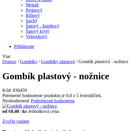
Metráž
Perinový
Riflový
Suchý
Šatový - špirálový
Šatový krytý
Vetrovkový
Prihlásenie
Viac
Domov
/
Gombíky
/
Gombíky plastové
/
Gombík plastový - nožnice
Gombík plastový - nožnice
Kód:
830459
Priemerné hodnotenie produktu je 0,0 z 5 hviezdičiek.
Neohodnotené
Podrobnosti hodnotenia
od
€0,40
/ ks
Jednotková cena:
Zvoľte variant