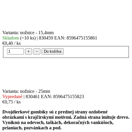
Varianta: nožnice - 15,4mm
Skladom
(
>10 ks
)
| 830459
EAN:
8596475155861
€0,40
/ ks
+
−
Do košíka
Varianta: nožnice - 25mm
Vypredané
| 830461
EAN:
8596475155823
€0,75
/ ks
Dvojdierkové gombíky sú z prednej strany ozdobené
obrázkami s krajčírskymi motívmi. Zadná strana imituje drevo.
Vyniknú na odevoch, taškách, dekoračných vankúšoch,
prianiach, pozvánkach a pod.