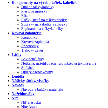
Komponenty na výrobu tašiek, kabeliek
Dná na tašky/kabelky
Plastové mriežky
Rôzne
Rúčky, uchá na tašky/kabelky
Súpravy na kabelky a ruksaky
Zapínanie na tašky/kabelky
Kovová galantéria
Karabínky
Kovové zapínania
Priechodky
Trakový záves
Látky
Bavlnené látky
Netkaná, nažehľovacia, protisklzová textília a iné
Softshell
Úplety a teplákoviny
Lepidlá
Nášivky, štítky, visačky
Návody
Návody a balíčky materiálu
Nažehlovačky
Nite
Niť elastická
Nite Aspo