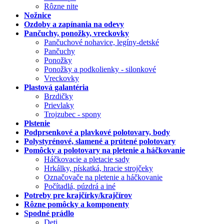
Rôzne nite
Nožnice
Ozdoby a zapínania na odevy
Pančuchy, ponožky, vreckovky
Pančuchové nohavice, legíny-detské
Pančuchy
Ponožky
Ponožky a podkolienky - silonkové
Vreckovky
Plastová galantéria
Brzdičky
Prievlaky
Trojzubec - spony
Plstenie
Podprsenkové a plavkové polotovary, body
Polystyrénové, slamené a prútené polotovary
Pomôcky a polotovary na pletenie a háčkovanie
Háčkovacie a pletacie sady
Hrkálky, pískatká, hracie strojčeky
Označovače na pletenie a háčkovanie
Počítadlá, púzdrá a iné
Potreby pre krajčírky/krajčírov
Rôzne pomôcky a komponenty
Spodné prádlo
Deti