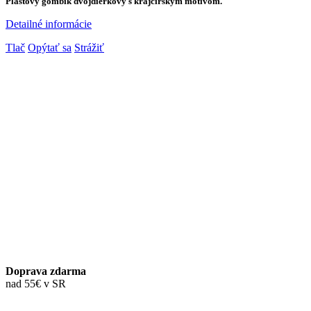
Plastový gombík dvojdierkový s krajčírskym motívom.
Detailné informácie
Tlač
Opýtať sa
Strážiť
Doprava zdarma
nad 55€ v SR