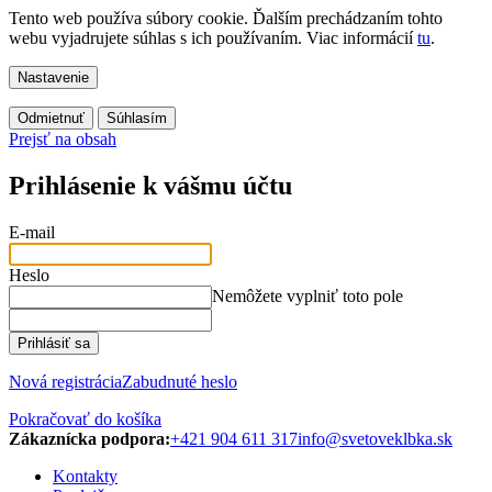
Tento web používa súbory cookie. Ďalším prechádzaním tohto
webu vyjadrujete súhlas s ich používaním. Viac informácií
tu
.
Nastavenie
Odmietnuť
Súhlasím
Prejsť na obsah
Prihlásenie k vášmu účtu
E-mail
Heslo
Nemôžete vyplniť toto pole
Prihlásiť sa
Nová registrácia
Zabudnuté heslo
Pokračovať do košíka
Zákaznícka podpora:
+421 904 611 317
info@svetoveklbka.sk
Kontakty