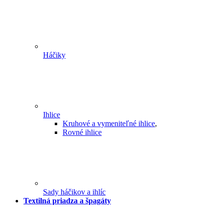
Háčiky
Ihlice
Kruhové a vymeniteľné ihlice
,
Rovné ihlice
Sady háčikov a ihlíc
Textilná priadza a špagáty