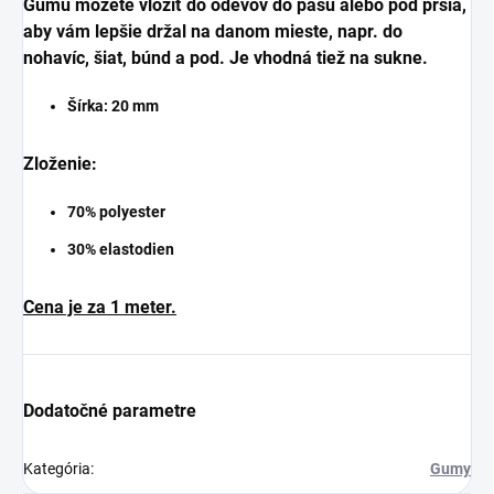
Gumu môžete vložiť do odevov do pásu alebo pod prsia,
aby vám lepšie držal na danom mieste, napr. do
nohavíc, šiat, búnd a pod. Je vhodná tiež na sukne.
Šírka:
20
mm
Zloženie:
70% polyester
30% elastodien
Cena je za 1 meter.
Dodatočné parametre
Kategória
:
Gumy