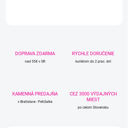
DETAILNÉ INFORMÁCIE
OPÝTAŤ SA
STRÁŽIŤ
DOPRAVA ZDARMA
RÝCHLE DORUČENIE
nad 55€ v SR
kuriérom do 2 prac. dní
KAMENNÁ PREDAJŇA
CEZ 3000 VÝDAJNÝCH
MIEST
v Bratislave - Petržalke
po celom Slovensku