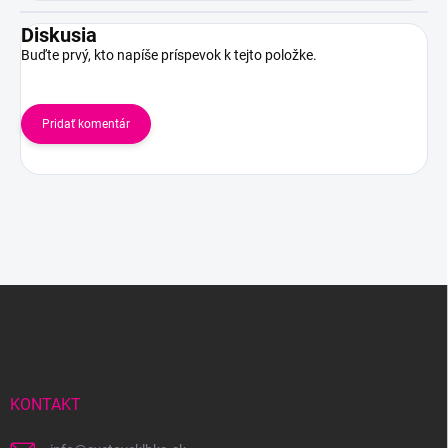
Diskusia
Buďte prvý, kto napíše príspevok k tejto položke.
Pridať komentár
Z
á
p
ä
t
i
KONTAKT
e