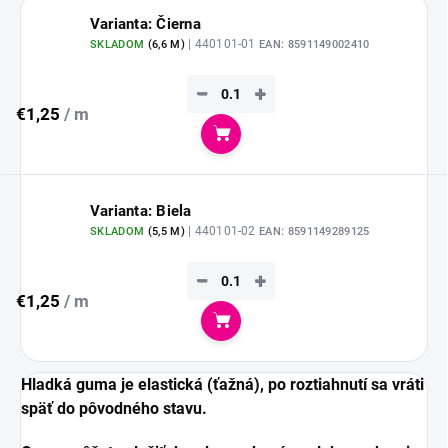
Varianta: Čierna
| 440101-01
SKLADOM
(
6,6 M
)
EAN:
8591149002410
−
+
€1,25
/ m
Do košíka
Varianta: Biela
| 440101-02
SKLADOM
(
5,5 M
)
EAN:
8591149289125
−
+
€1,25
/ m
Do košíka
Hladká guma je elastická (ťažná), po roztiahnutí sa vráti
späť do pôvodného stavu.