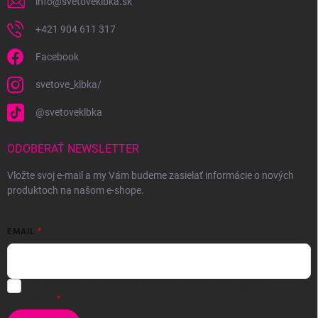
info
@
svetoveklbka.sk
+421 904 611 317
Facebook
svetove_klbka/
@svetoveklbka
ODOBERAŤ NEWSLETTER
Vložte svoj e-mail a my Vám budeme zasielať informácie o nových
produktoch na našom e-shope.
EMAIL
Vložením e-mailu súhlasíte s
podmienkami ochrany osobných
údajov