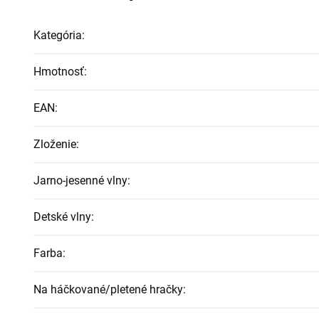
Kategória
:
Hmotnosť
:
EAN
:
Zloženie
:
Jarno-jesenné vlny
:
Detské vlny
:
Farba
:
Na háčkované/pletené hračky
: