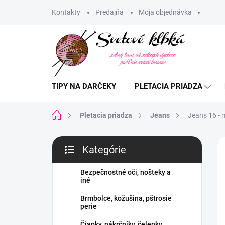
Prejsť
Kontakty
Predajňa
Moja objednávka
na
obsah
TIPY NA DARČEKY
PLETACIA PRIADZA
Domov
Pletacia priadza
Jeans
Jeans 16 -
B
Kategórie
o
Preskočiť
č
kategórie
n
Bezpečnostné oči, nošteky a
iné
ý
p
Brmbolce, kožušina, pštrosie
a
perie
n
Čiapky, nákrčníky, čelenky