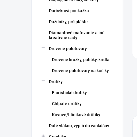
e
l
Darčeková poukážka
Dáždniky, pršiplášte
Diamantové maľovanie a iné
kreatívne sady
Drevené polotovary
Drevené krúžky, paličky, krídla
Drevené polotovary na košíky
Drôtiky
Floristické drôtiky
Chlpaté drôtiky
Kovové/hliníkové drôtiky
Duté vlákno, výplň do vankúšov
Gombíky