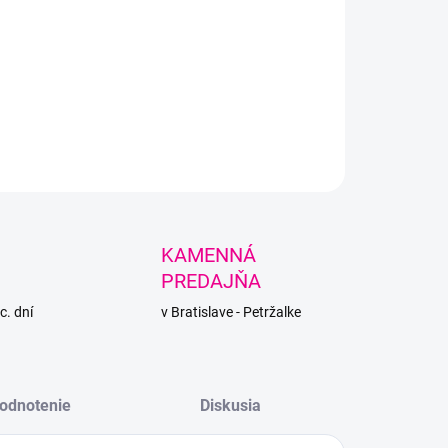
+
Pridať do košíka
ná, mäkká priadza na oblečenie, aj na hračky.
LNÉ INFORMÁCIE
PÝTAŤ SA
STRÁŽIŤ
KAMENNÁ
PREDAJŇA
c. dní
v Bratislave - Petržalke
odnotenie
Diskusia