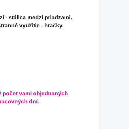
 - stálica medzi priadzami.
ranné využitie - hračky,
ý počet vami objednaných
pracovných dní.