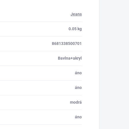
Jeans
0.05 kg
8681338500701
Bavlna+akryl
áno
áno
modrá
áno