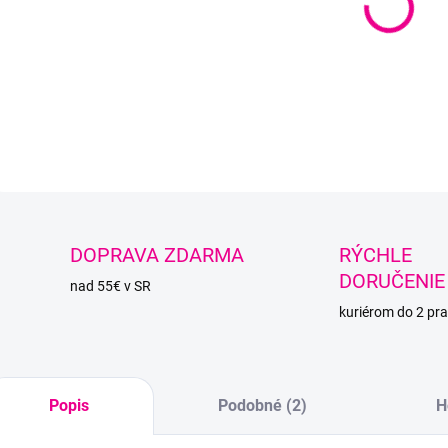
−
Obľúbe
DETAI
O
DOPRAVA ZDARMA
RÝCHLE
DORUČENIE
nad 55€ v SR
kuriérom do 2 pra
Popis
Podobné (2)
H