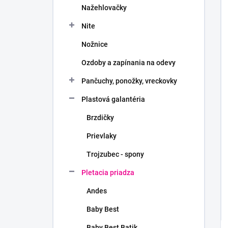
Nažehlovačky
Nite
Nožnice
Ozdoby a zapínania na odevy
Pančuchy, ponožky, vreckovky
Plastová galantéria
Brzdičky
Prievlaky
Trojzubec - spony
Pletacia priadza
Andes
Baby Best
Baby Best Batik