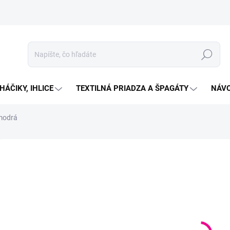
Hľadať
HÁČIKY, IHLICE
TEXTILNÁ PRIADZA A ŠPAGÁTY
NÁVO
 modrá
Neohodnotené
Podrobnosti hodnotenia
ZNAČKA:
YARNART
€1
Jedno
SKL
cena:
MOŽN
DORU