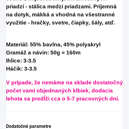
priadzí - stálica medzi priadzami. Príjemná
na dotyk, mäkká a vhodná na všestranné
využitie - hračky, svetre, čiapky, šály, atď.
Materiál: 55% bavlna, 45% polyakryl
Gramáž a návin: 50g = 160m
Ihlice: 3-3.5
Háčik: 3-3.5
V prípade, že nemáme na sklade dostatočný
počet vami objednaných klbiek, dodacia
lehota sa predĺži cca o 5-7 pracovných dní.
Dodatočné parametre