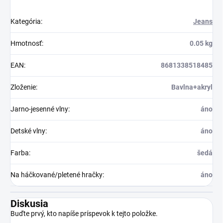
Kategória
:
Jeans
Hmotnosť
:
0.05 kg
EAN
:
8681338518485
Zloženie
:
Bavlna+akryl
Jarno-jesenné vlny
:
áno
Detské vlny
:
áno
Farba
:
šedá
Na háčkované/pletené hračky
:
áno
Diskusia
Buďte prvý, kto napíše príspevok k tejto položke.