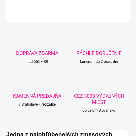
DETAILNÉ INFORMÁCIE
OPÝTAŤ SA
STRÁŽIŤ
DOPRAVA ZDARMA
RÝCHLE DORUČENIE
nad 55€ v SR
kuriérom do 2 prac. dní
KAMENNÁ PREDAJŇA
CEZ 3000 VÝDAJNÝCH
MIEST
v Bratislave - Petržalke
po celom Slovensku
Jedna z najobľúbenejších zmesových