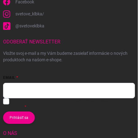
Facebook
svetove_klbka/
@svetoveklbka
ODOBERAŤ NEWSLETTER
Vložte svoj e-mail a my Vám budeme zasielať informácie o nových
produktoch na našom e-shope.
EMAIL
Vložením e-mailu súhlasíte s
podmienkami ochrany osobných
údajov
Prihlásiť sa
O NÁS