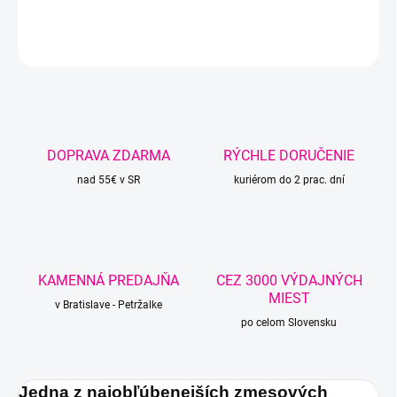
DETAILNÉ INFORMÁCIE
OPÝTAŤ SA
STRÁŽIŤ
DOPRAVA ZDARMA
RÝCHLE DORUČENIE
nad 55€ v SR
kuriérom do 2 prac. dní
KAMENNÁ PREDAJŇA
CEZ 3000 VÝDAJNÝCH
MIEST
v Bratislave - Petržalke
po celom Slovensku
Jedna z najobľúbenejších zmesových