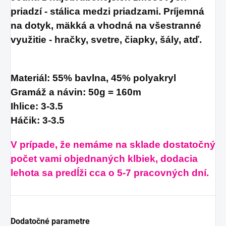
priadzí - stálica medzi priadzami. Príjemná
na dotyk, mäkká a vhodná na všestranné
využitie - hračky, svetre, čiapky, šály, atď.
Materiál: 55% bavlna, 45% polyakryl
Gramáž a návin: 50g = 160m
Ihlice: 3-3.5
Háčik: 3-3.5
V prípade, že nemáme na sklade dostatočný
počet vami objednaných klbiek, dodacia
lehota sa predĺži cca o 5-7 pracovných dní.
Dodatočné parametre