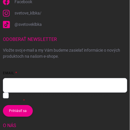
Facebook
svetove_klbka/
@svetoveklbka
ODOBERAŤ NEWSLETTER
Vložte svoj e-mail a my Vám budeme zasielať informácie o nových
produktoch na našom e-shope.
EMAIL
Vložením e-mailu súhlasíte s
podmienkami ochrany osobných
údajov
Prihlásiť sa
O NÁS