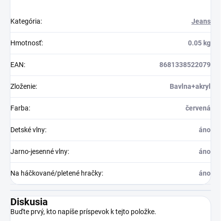
Kategória
:
Jeans
Hmotnosť
:
0.05 kg
EAN
:
8681338522079
Zloženie
:
Bavlna+akryl
Farba
:
červená
Detské vlny
:
áno
Jarno-jesenné vlny
:
áno
Na háčkované/pletené hračky
:
áno
Diskusia
Buďte prvý, kto napíše príspevok k tejto položke.