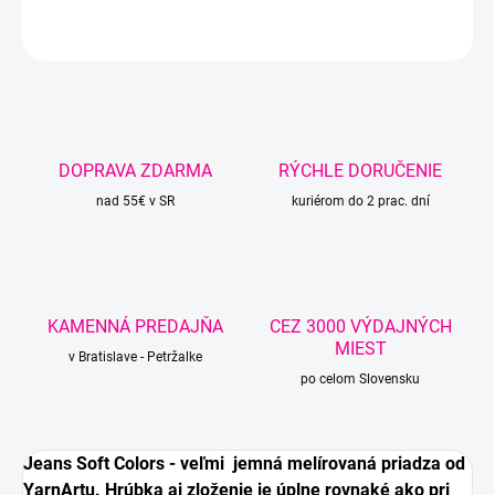
OPÝTAŤ SA
STRÁŽIŤ
DOPRAVA ZDARMA
RÝCHLE DORUČENIE
nad 55€ v SR
kuriérom do 2 prac. dní
KAMENNÁ PREDAJŇA
CEZ 3000 VÝDAJNÝCH
MIEST
v Bratislave - Petržalke
po celom Slovensku
Jeans Soft Colors - veľmi jemná melírovaná priadza od
YarnArtu. Hrúbka aj zloženie je úplne rovnaké ako pri