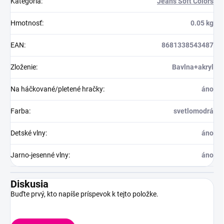
Kategória
:
Jeans Soft Colors
Hmotnosť
:
0.05 kg
EAN
:
8681338543487
Zloženie
:
Bavlna+akryl
Na háčkované/pletené hračky
:
áno
Farba
:
svetlomodrá
Detské vlny
:
áno
Jarno-jesenné vlny
:
áno
Diskusia
Buďte prvý, kto napíše príspevok k tejto položke.