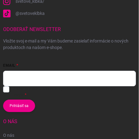
svetove_klbka/
@svetoveklbka
ODOBERAŤ NEWSLETTER
Vložte svoj e-mail a my Vám budeme zasielať informácie o nových
produktoch na našom e-shope.
EMAIL
Vložením e-mailu súhlasíte s
podmienkami ochrany osobných
údajov
Prihlásiť sa
O NÁS
O nás