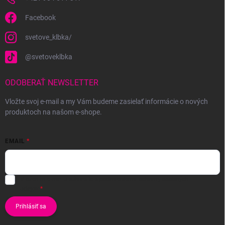
Facebook
svetove_klbka/
@svetoveklbka
ODOBERAŤ NEWSLETTER
Vložte svoj e-mail a my Vám budeme zasielať informácie o nových
produktoch na našom e-shope.
EMAIL
Vložením e-mailu súhlasíte s
podmienkami ochrany osobných
údajov
Prihlásiť sa