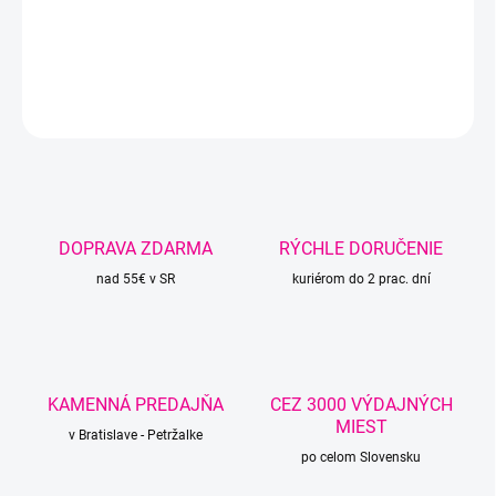
hračky.
DETAILNÉ INFORMÁCIE
OPÝTAŤ SA
STRÁŽIŤ
DOPRAVA ZDARMA
RÝCHLE DORUČENIE
nad 55€ v SR
kuriérom do 2 prac. dní
KAMENNÁ PREDAJŇA
CEZ 3000 VÝDAJNÝCH
MIEST
v Bratislave - Petržalke
po celom Slovensku