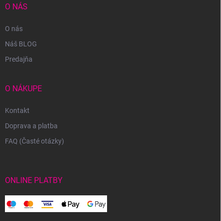
O NÁS
O nás
Náš BLOG
Predajňa
O NÁKUPE
Kontakt
Doprava a platba
FAQ (Časté otázky)
ONLINE PLATBY