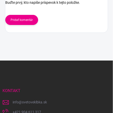
Buďte prvý, kto napíše príspevok k tejto položke.
Pridať komentár
Z
á
p
ä
t
i
KONTAKT
e
info
@
svetoveklbka.sk
+421 904 611 317