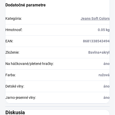
Dodatočné parametre
Kategória
:
Jeans Soft Colors
Hmotnosť
:
0.05 kg
EAN
:
8681338543494
Zloženie
:
Bavlna+akryl
Na háčkované/pletené hračky
:
áno
Farba
:
ružová
Detské vlny
:
áno
Jarno-jesenné vlny
:
áno
Diskusia