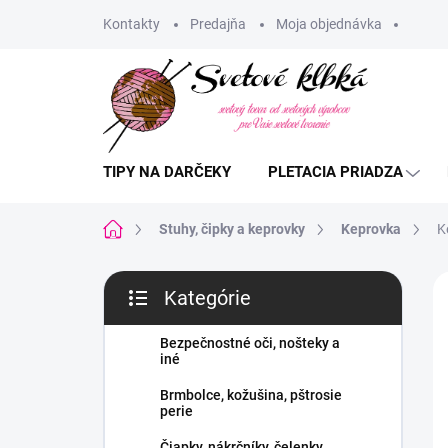
Prejsť
Kontakty
Predajňa
Moja objednávka
na
obsah
TIPY NA DARČEKY
PLETACIA PRIADZA
Domov
Stuhy, čipky a keprovky
Keprovka
K
B
Kategórie
o
Preskočiť
č
kategórie
n
Bezpečnostné oči, nošteky a
iné
ý
p
Brmbolce, kožušina, pštrosie
a
perie
n
Čiapky, nákrčníky, čelenky