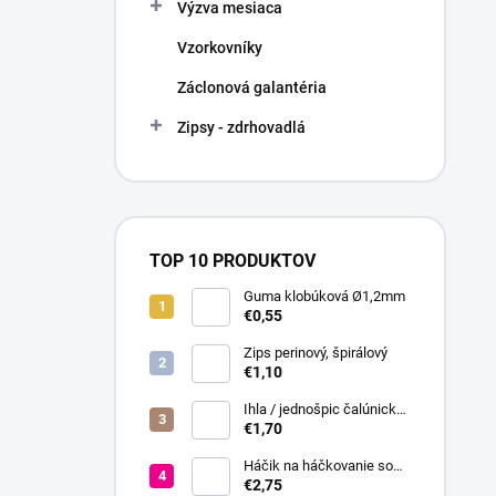
Výzva mesiaca
Vzorkovníky
Záclonová galantéria
Zipsy - zdrhovadlá
TOP 10 PRODUKTOV
Guma klobúková Ø1,2mm
€0,55
Zips perinový, špirálový
€1,10
Ihla / jednošpic čalúnická
20 cm
€1,70
Háčik na háčkovanie so
silikónovou rukoväťou veľ.
€2,75