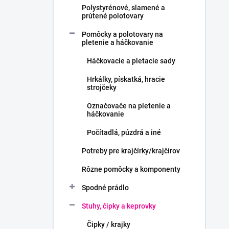
Polystyrénové, slamené a
prútené polotovary
Pomôcky a polotovary na
pletenie a háčkovanie
Háčkovacie a pletacie sady
Hrkálky, pískatká, hracie
strojčeky
Označovače na pletenie a
háčkovanie
Počítadlá, púzdrá a iné
Potreby pre krajčírky/krajčírov
Rôzne pomôcky a komponenty
Spodné prádlo
Stuhy, čipky a keprovky
Čipky / krajky