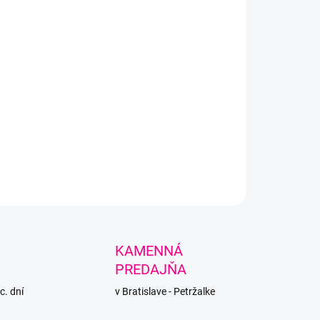
to gumičiek.
LNÉ INFORMÁCIE
PÝTAŤ SA
STRÁŽIŤ
KAMENNÁ
PREDAJŇA
c. dní
v Bratislave - Petržalke