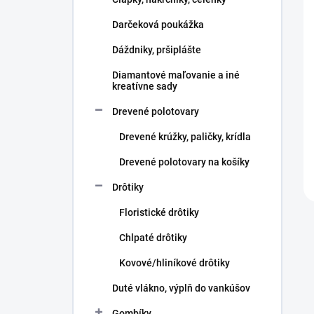
e
l
Darčeková poukážka
Dáždniky, pršiplášte
Diamantové maľovanie a iné
kreatívne sady
Drevené polotovary
Drevené krúžky, paličky, krídla
Drevené polotovary na košíky
Drôtiky
Floristické drôtiky
Chlpaté drôtiky
Kovové/hliníkové drôtiky
Duté vlákno, výplň do vankúšov
Gombíky