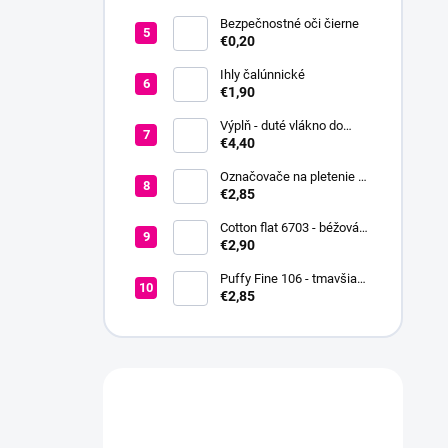
2,5-6
Bezpečnostné oči čierne
€0,20
Ihly čalúnnické
€1,90
Výplň - duté vlákno do
hračiek a vankúšov
€4,40
Označovače na pletenie a
háčkovanie + koncovka +
€2,85
ihla
Cotton flat 6703 - béžová
svetlá
€2,90
Puffy Fine 106 - tmavšia
červená
€2,85
Máte otázku?