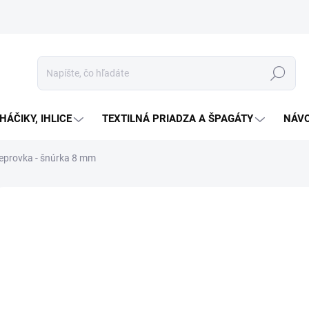
Hľadať
HÁČIKY, IHLICE
TEXTILNÁ PRIADZA A ŠPAGÁTY
NÁVO
eprovka - šnúrka 8 mm
Neohodnotené
Podrobnosti hodnotenia
€0
Jedno
Zv
cena:
Keprov
pracov