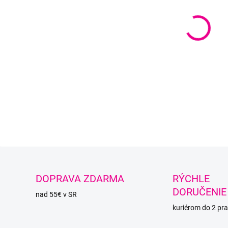
namies
DETAI
O
DOPRAVA ZDARMA
RÝCHLE
DORUČENIE
nad 55€ v SR
kuriérom do 2 pra