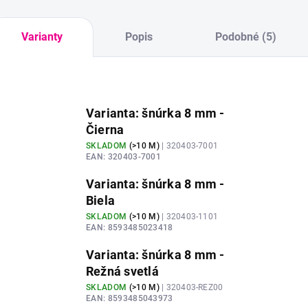
Varianty
Popis
Podobné (5)
Varianta: šnúrka 8 mm -
Čierna
SKLADOM
(
>10 M
)
| 320403-7001
EAN:
320403-7001
Varianta: šnúrka 8 mm -
Biela
SKLADOM
(
>10 M
)
| 320403-1101
EAN:
8593485023418
Varianta: šnúrka 8 mm -
Režná svetlá
SKLADOM
(
>10 M
)
| 320403-REZ00
EAN:
8593485043973