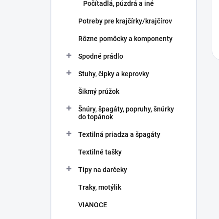
Počítadlá, púzdrá a iné
Potreby pre krajčírky/krajčírov
Rôzne pomôcky a komponenty
Spodné prádlo
Stuhy, čipky a keprovky
Šikmý prúžok
Šnúry, špagáty, popruhy, šnúrky
do topánok
Textilná priadza a špagáty
Textilné tašky
Tipy na darčeky
Traky, motýlik
VIANOCE