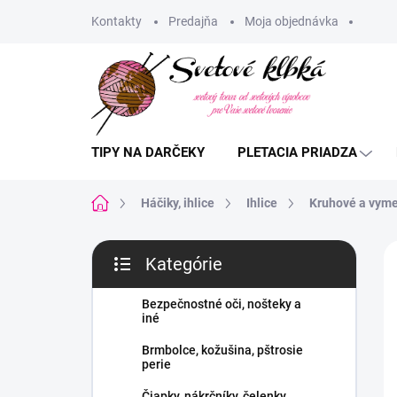
Prejsť
Kontakty
Predajňa
Moja objednávka
na
obsah
TIPY NA DARČEKY
PLETACIA PRIADZA
Domov
Háčiky, ihlice
Ihlice
Kruhové a vyme
B
Kategórie
o
Preskočiť
A
č
kategórie
n
Bezpečnostné oči, nošteky a
iné
ý
p
Brmbolce, kožušina, pštrosie
a
perie
n
Čiapky, nákrčníky, čelenky