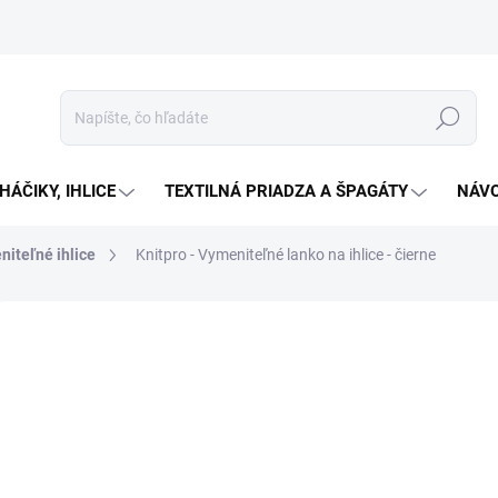
Hľadať
HÁČIKY, IHLICE
TEXTILNÁ PRIADZA A ŠPAGÁTY
NÁVO
niteľné ihlice
Knitpro - Vymeniteľné lanko na ihlice - čierne
Neohodnotené
Podrobnosti hodnotenia
ZNAČKA:
KNITPRO
KCIA
od
Jedno
Zv
cena: