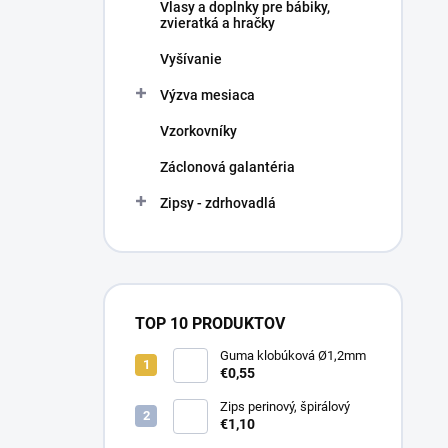
Vlasy a doplnky pre bábiky,
zvieratká a hračky
Vyšívanie
Výzva mesiaca
Vzorkovníky
Záclonová galantéria
Zipsy - zdrhovadlá
TOP 10 PRODUKTOV
Guma klobúková Ø1,2mm
€0,55
Zips perinový, špirálový
€1,10