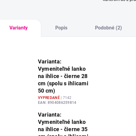
Varianty
Popis
Podobné (2)
Varianta:
Vymeniteľné lanko
na ihlice - čierne 28
cm (spolu s ihlicami
50 cm)
VYPREDANÉ
| 7142
EAN:
8904086259814
Varianta:
Vymeniteľné lanko
na ihlice - čierne 35