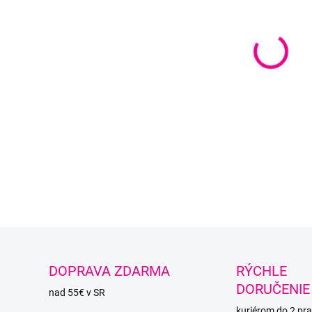
Vymeni
ihlice
DETAI
O
DOPRAVA ZDARMA
RÝCHLE
DORUČENIE
nad 55€ v SR
kuriérom do 2 pra