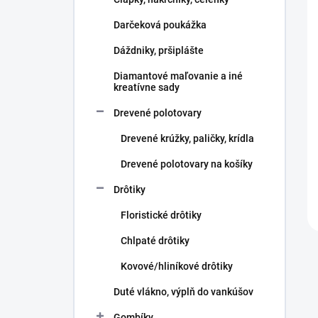
e
l
Darčeková poukážka
Dáždniky, pršiplášte
Diamantové maľovanie a iné
kreatívne sady
Drevené polotovary
Drevené krúžky, paličky, krídla
Drevené polotovary na košíky
Drôtiky
Floristické drôtiky
Chlpaté drôtiky
Kovové/hliníkové drôtiky
Duté vlákno, výplň do vankúšov
Gombíky