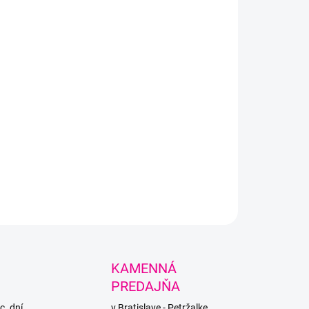
teľné lanko na kruhové ihlice vhodné na ihlice Knitpro ale aj na
 od Dropsu.
LNÉ INFORMÁCIE
PÝTAŤ SA
STRÁŽIŤ
KAMENNÁ
PREDAJŇA
c. dní
v Bratislave - Petržalke