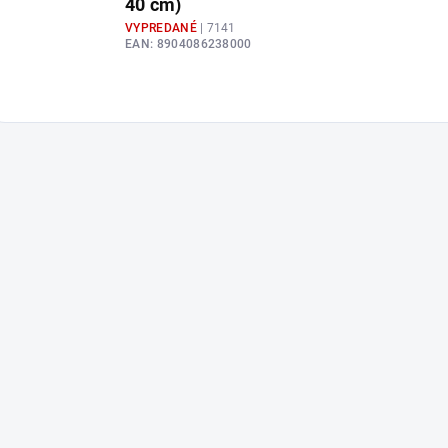
40 cm)
VYPREDANÉ
| 7141
EAN:
8904086238000