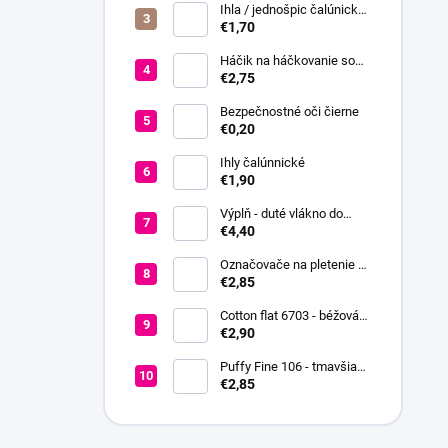
Ihla / jednošpic čalúnická
20 cm
€1,70
Háčik na háčkovanie so
silikónovou rukoväťou veľ.
€2,75
2,5-6
Bezpečnostné oči čierne
€0,20
Ihly čalúnnické
€1,90
Výplň - duté vlákno do
hračiek a vankúšov
€4,40
Označovače na pletenie a
háčkovanie + koncovka +
€2,85
ihla
Cotton flat 6703 - béžová
svetlá
€2,90
Puffy Fine 106 - tmavšia
červená
€2,85