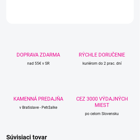
DETAILNÉ INFORMÁCIE
OPÝTAŤ SA
STRÁŽIŤ
DOPRAVA ZDARMA
RÝCHLE DORUČENIE
nad 55€ v SR
kuriérom do 2 prac. dní
KAMENNÁ PREDAJŇA
CEZ 3000 VÝDAJNÝCH
MIEST
v Bratislave - Petržalke
po celom Slovensku
Súvisiaci tovar