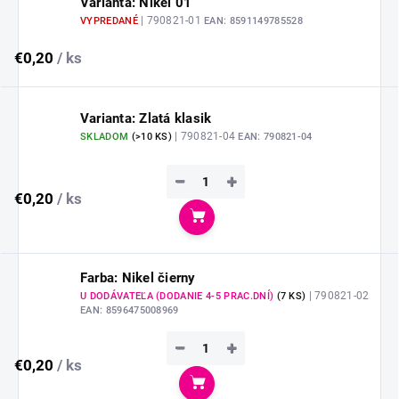
Varianta: Nikel 01
| 790821-01
VYPREDANÉ
EAN:
8591149785528
€0,20
/ ks
Varianta: Zlatá klasik
| 790821-04
SKLADOM
(
>10 KS
)
EAN:
790821-04
−
+
€0,20
/ ks
Do košíka
Farba: Nikel čierny
| 790821-02
U DODÁVATEĽA (DODANIE 4-5 PRAC.DNÍ)
(
7 KS
)
EAN:
8596475008969
−
+
€0,20
/ ks
Do košíka