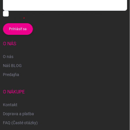
Vložením e-mailu súhlasíte s
podmienkami ochrany osobných
údajov
Prihlásiť sa
O NÁS
O nás
Náš BLOG
Predajňa
O NÁKUPE
Kontakt
Doprava a platba
FAQ (Časté otázky)