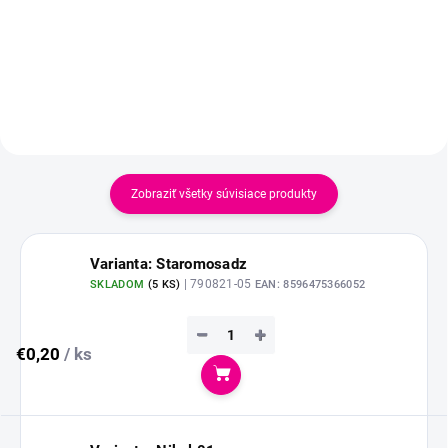
Zobraziť všetky súvisiace produkty
Varianta: Staromosadz
| 790821-05
SKLADOM
(
5 KS
)
EAN:
8596475366052
−
+
€0,20
/ ks
Do košíka