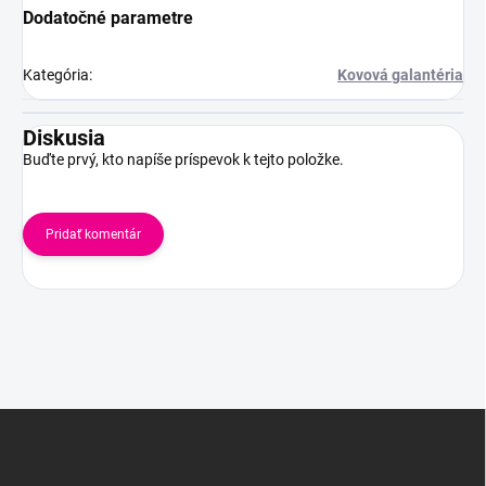
Dodatočné parametre
Kategória
:
Kovová galantéria
Diskusia
Buďte prvý, kto napíše príspevok k tejto položke.
Pridať komentár
Z
á
p