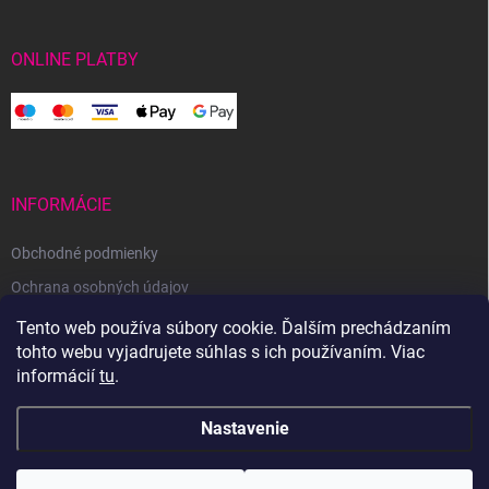
ONLINE PLATBY
INFORMÁCIE
Obchodné podmienky
Ochrana osobných údajov
Reklamačný poriadok
Tento web používa súbory cookie. Ďalším prechádzaním
tohto webu vyjadrujete súhlas s ich používaním. Viac
Odstúpenie od zmluvy
informácií
tu
.
Nastavenie