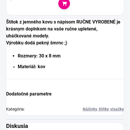
Do košíka
Štítok z jemného kovu s nápisom RUČNE VYROBENÉ je
krásnym doplnkom na vaše ručne upletené,
uháčkované modely.
Výrobku dodá pekný šmrnc ;)
Rozmery: 30 x 8 mm
Materiál: kov
Dodatočné parametre
Kategória
:
Nášivky, štítky, visačky
Diskusia