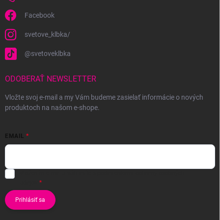
Facebook
svetove_klbka/
@svetoveklbka
ODOBERAŤ NEWSLETTER
Vložte svoj e-mail a my Vám budeme zasielať informácie o nových
produktoch na našom e-shope.
EMAIL
Vložením e-mailu súhlasíte s
podmienkami ochrany osobných
údajov
Prihlásiť sa