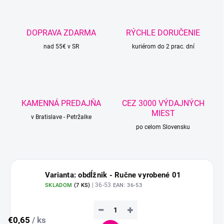
DOPRAVA ZDARMA
RÝCHLE DORUČENIE
nad 55€ v SR
kuriérom do 2 prac. dní
KAMENNÁ PREDAJŇA
CEZ 3000 VÝDAJNÝCH
MIEST
v Bratislave - Petržalke
po celom Slovensku
Varianta: obdĺžnik - Ručne vyrobené 01
| 36-53
SKLADOM
(
7 KS
)
EAN:
36-53
−
+
€0,65
/ ks