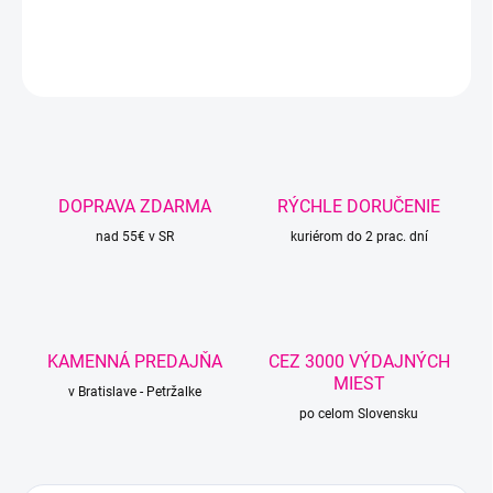
DETAILNÉ INFORMÁCIE
OPÝTAŤ SA
STRÁŽIŤ
DOPRAVA ZDARMA
RÝCHLE DORUČENIE
nad 55€ v SR
kuriérom do 2 prac. dní
KAMENNÁ PREDAJŇA
CEZ 3000 VÝDAJNÝCH
MIEST
v Bratislave - Petržalke
po celom Slovensku