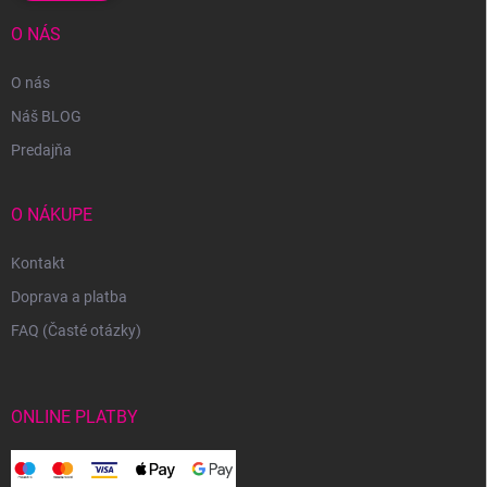
O NÁS
O nás
Náš BLOG
Predajňa
O NÁKUPE
Kontakt
Doprava a platba
FAQ (Časté otázky)
ONLINE PLATBY