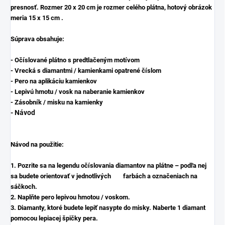
presnosť. Rozmer 20 x 20 cm je rozmer celého plátna, hotový obrázok
meria 15 x 15 cm .
Súprava obsahuje:
- Očíslované plátno s predtlačeným motívom
- Vrecká s diamantmi / kamienkami opatrené číslom
- Pero na aplikáciu kamienkov
- Lepivú hmotu / vosk na naberanie kamienkov
- Zásobník / misku na kamienky
- Návod
Návod na použitie:
1. Pozrite sa na legendu očíslovania diamantov na plátne – podľa nej
sa budete orientovať v jednotlivých farbách a označeniach na
sáčkoch.
2. Naplňte pero lepivou hmotou / voskom.
3. Diamanty, ktoré budete lepiť nasypte do misky. Naberte 1 diamant
pomocou lepiacej špičky pera.