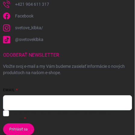
+421 904 611 317
Facebook
svetove_klbka/
@svetoveklbka
ODOBERAŤ NEWSLETTER
Vložte svoj e-mail a my Vám budeme zasielať informácie o nových
produktoch na našom e-shope.
EMAIL
Vložením e-mailu súhlasíte s
podmienkami ochrany osobných
údajov
Prihlásiť sa