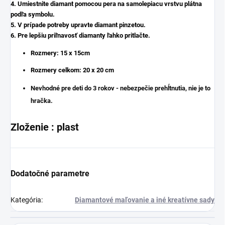
4. Umiestnite diamant pomocou pera na samolepiacu vrstvu plátna
podľa symbolu.
5. V prípade potreby upravte diamant pinzetou.
6. Pre lepšiu priľnavosť diamanty ľahko pritlačte.
Rozmery: 15
x 15cm
Rozmery celkom: 20 x 20 cm
Nevhodné pre deti do 3 rokov - nebezpečie prehĺtnutia, nie je to
hračka.
Zloženie : plast
Dodatočné parametre
Kategória
:
Diamantové maľovanie a iné kreatívne sady