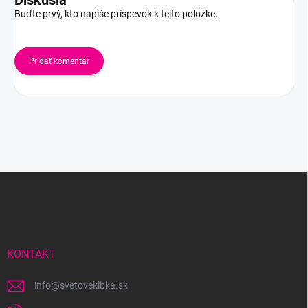
Diskusia
Buďte prvý, kto napíše príspevok k tejto položke.
Pridať komentár
Z
á
p
ä
t
i
KONTAKT
e
info
@
svetoveklbka.sk