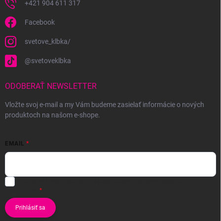
+421 904 611 317
Facebook
svetove_klbka/
@svetoveklbka
ODOBERAŤ NEWSLETTER
Vložte svoj e-mail a my Vám budeme zasielať informácie o nových
produktoch na našom e-shope.
EMAIL
Vložením e-mailu súhlasíte s
podmienkami ochrany osobných
údajov
Prihlásiť sa