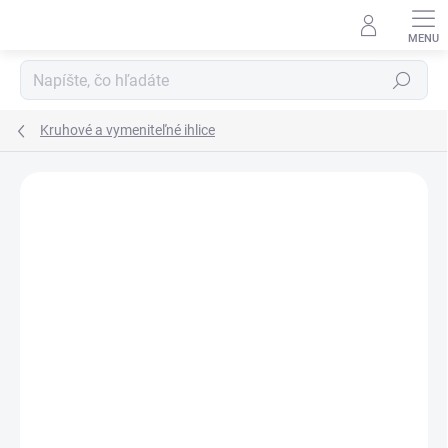
Prejsť
na
obsah
Hľadať
Kruhové a vymeniteľné ihlice
Podrobnosti hodnotenia
Neohodnotené
ZNAČKA:
PONY