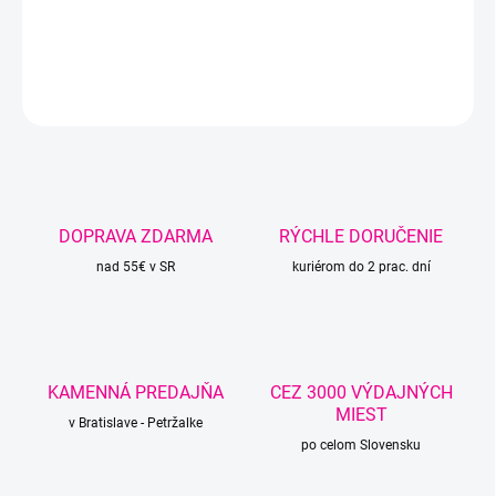
veľkostiach.
DETAILNÉ INFORMÁCIE
OPÝTAŤ SA
STRÁŽIŤ
DOPRAVA ZDARMA
RÝCHLE DORUČENIE
nad 55€ v SR
kuriérom do 2 prac. dní
KAMENNÁ PREDAJŇA
CEZ 3000 VÝDAJNÝCH
MIEST
v Bratislave - Petržalke
po celom Slovensku