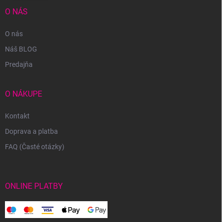
O NÁS
O nás
Náš BLOG
Predajňa
O NÁKUPE
Kontakt
Doprava a platba
FAQ (Časté otázky)
ONLINE PLATBY