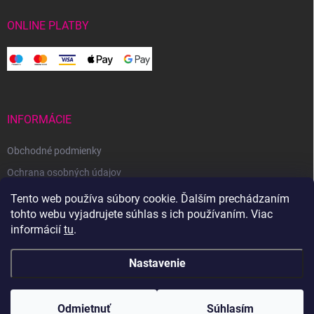
ONLINE PLATBY
INFORMÁCIE
Obchodné podmienky
Ochrana osobných údajov
Reklamačný poriadok
Tento web používa súbory cookie. Ďalším prechádzaním
tohto webu vyjadrujete súhlas s ich používaním. Viac
Odstúpenie od zmluvy
informácií
tu
.
Nastavenie
Copyright 2026
Svetoveklbka.sk
. Všetky práva vyhradené.
Odmietnuť
Súhlasím