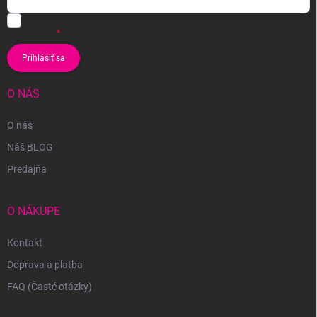
Vložením e-mailu súhlasíte s
podmienkami ochrany osobných
údajov
Prihlásiť sa
O NÁS
O nás
Náš BLOG
Predajňa
O NÁKUPE
Kontakt
Doprava a platba
FAQ (Časté otázky)