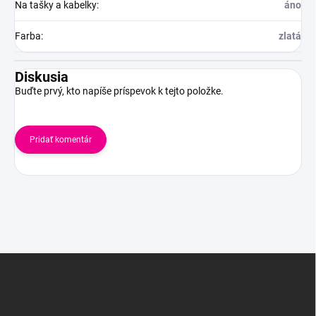
Na tašky a kabelky
:
áno
Farba
:
zlatá
Diskusia
Buďte prvý, kto napíše príspevok k tejto položke.
Pridať komentár
Z
á
p
ä