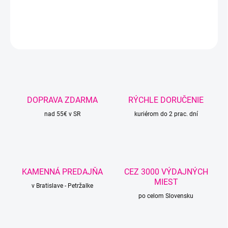
DETAILNÉ INFORMÁCIE
OPÝTAŤ SA
STRÁŽIŤ
DOPRAVA ZDARMA
RÝCHLE DORUČENIE
nad 55€ v SR
kuriérom do 2 prac. dní
KAMENNÁ PREDAJŇA
CEZ 3000 VÝDAJNÝCH
MIEST
v Bratislave - Petržalke
po celom Slovensku