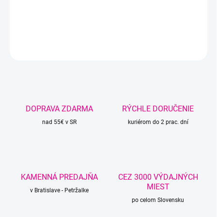
sieťovky, pufy, košíky, či koberčeky.
DETAILNÉ INFORMÁCIE
OPÝTAŤ SA
STRÁŽIŤ
DOPRAVA ZDARMA
RÝCHLE DORUČENIE
nad 55€ v SR
kuriérom do 2 prac. dní
KAMENNÁ PREDAJŇA
CEZ 3000 VÝDAJNÝCH
MIEST
v Bratislave - Petržalke
po celom Slovensku