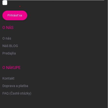
Vložením e-mailu súhlasíte s
podmienkami ochrany osobných
údajov
Prihlásiť sa
O NÁS
O nás
Náš BLOG
Predajňa
O NÁKUPE
Kontakt
Doprava a platba
FAQ (Časté otázky)