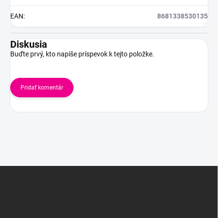
EAN
:
8681338530135
Diskusia
Buďte prvý, kto napíše príspevok k tejto položke.
Pridať komentár
Z
á
p
ä
t