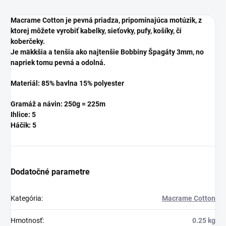
Macrame Cotton je pevná priadza, pripomínajúca motúzik, z
ktorej môžete vyrobiť kabelky, sieťovky, pufy, košíky, či
koberčeky.
Je mäkkšia a tenšia ako najtenšie Bobbiny Špagáty 3mm, no
napriek tomu pevná a odolná.
Materiál: 85% bavlna 15% polyester
Gramáž a návin: 250g = 225m
Ihlice: 5
Háčik: 5
Dodatočné parametre
Kategória
:
Macrame Cotton
Hmotnosť
:
0.25 kg