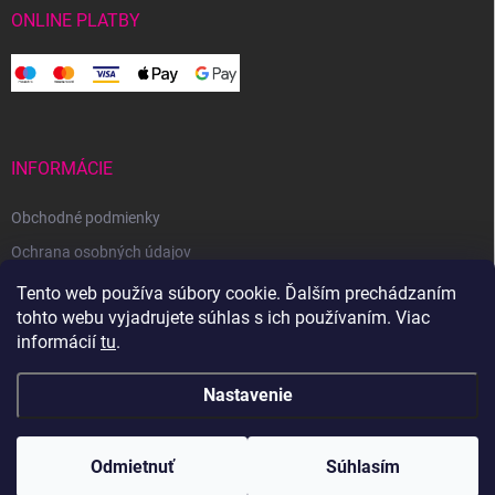
ONLINE PLATBY
INFORMÁCIE
Obchodné podmienky
Ochrana osobných údajov
Reklamačný poriadok
Tento web používa súbory cookie. Ďalším prechádzaním
tohto webu vyjadrujete súhlas s ich používaním. Viac
Odstúpenie od zmluvy
informácií
tu
.
Nastavenie
Copyright 2026
Svetoveklbka.sk
. Všetky práva vyhradené.
Odmietnuť
Súhlasím
Vytvoril Shoptet