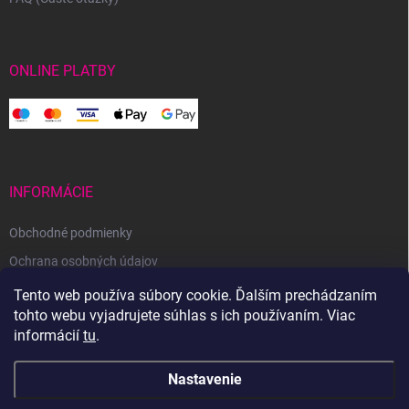
ONLINE PLATBY
INFORMÁCIE
Obchodné podmienky
Ochrana osobných údajov
Reklamačný poriadok
Tento web používa súbory cookie. Ďalším prechádzaním
tohto webu vyjadrujete súhlas s ich používaním. Viac
Odstúpenie od zmluvy
informácií
tu
.
Nastavenie