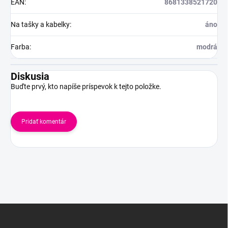
EAN
:
8681338521720
Na tašky a kabelky
:
áno
Farba
:
modrá
Diskusia
Buďte prvý, kto napíše príspevok k tejto položke.
Pridať komentár
Z
á