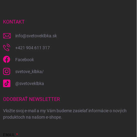
p
ä
t
i
KONTAKT
e
info
@
svetoveklbka.sk
+421 904 611 317
Facebook
svetove_klbka/
@svetoveklbka
ODOBERAŤ NEWSLETTER
Vložte svoj e-mail a my Vám budeme zasielať informácie o nových
produktoch na našom e-shope.
EMAIL