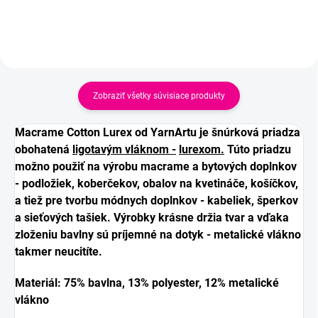
Zobraziť všetky súvisiace produkty
Macrame Cotton Lurex od YarnArtu je šnúrková priadza
obohatená
ligotavým vláknom -
lurexom.
Túto priadzu
možno použiť na výrobu macrame a bytových doplnkov
- podložiek, koberčekov, obalov na kvetináče, košíčkov,
a tiež pre tvorbu módnych doplnkov - kabeliek, šperkov
a sieťových tašiek. Výrobky krásne držia tvar a vďaka
zloženiu bavlny sú príjemné na dotyk - metalické vlákno
takmer neucitíte.
Materiál: 75% bavlna, 13% polyester, 12% metalické
vlákno