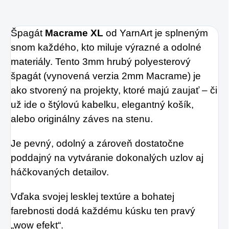
Špagát
Macrame XL
od YarnArt je splneným
snom každého, kto miluje výrazné a odolné
materiály. Tento 3mm hrubý polyesterový
špagát (vynovená verzia
2mm Macrame
) je
ako stvorený na projekty, ktoré majú zaujať – či
už ide o štýlovú kabelku, elegantný košík,
alebo originálny záves na stenu.
Je pevný, odolný a zároveň dostatočne
poddajný na vytváranie dokonalých uzlov aj
háčkovaných detailov.
Vďaka svojej lesklej textúre a bohatej
farebnosti dodá každému kúsku ten pravý
„wow efekt“.