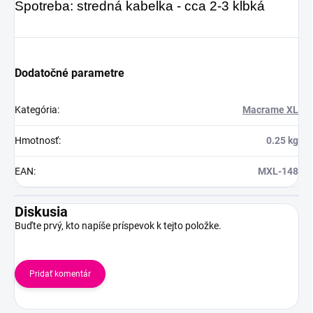
Spotreba: stredná kabelka - cca 2-3 klbká
Dodatočné parametre
Kategória
:
Macrame XL
Hmotnosť
:
0.25 kg
EAN
:
MXL-148
Diskusia
Buďte prvý, kto napíše príspevok k tejto položke.
Pridať komentár