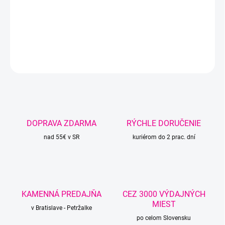
−
+
Pridať do košíka
DETAILNÉ INFORMÁCIE
OPÝTAŤ SA
STRÁŽIŤ
DOPRAVA ZDARMA
RÝCHLE DORUČENIE
nad 55€ v SR
kuriérom do 2 prac. dní
KAMENNÁ PREDAJŇA
CEZ 3000 VÝDAJNÝCH
MIEST
v Bratislave - Petržalke
po celom Slovensku