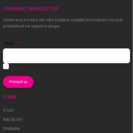
ODOBERAŤ NEWSLETTER
Vložte svoj e-mail a my Vám budeme zasielať informácie o nových
produktoch na našom e-shope.
EMAIL
Vložením e-mailu súhlasíte s
podmienkami ochrany osobných
údajov
Prihlásiť sa
O NÁS
O nás
Náš BLOG
Predajňa