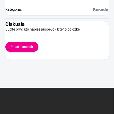
Kategória
:
Pančuchy
Diskusia
Buďte prvý, kto napíše príspevok k tejto položke.
Pridať komentár
Z
á
p
ä
t