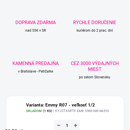
DOPRAVA ZDARMA
RÝCHLE DORUČENIE
nad 55€ v SR
kuriérom do 2 prac. dní
KAMENNÁ PREDAJŇA
CEZ 3000 VÝDAJNÝCH
MIEST
v Bratislave - Petržalke
po celom Slovensku
Varianta: Emmy R07 - veľkosť 1/2
| KYJ3T4MIT8
SKLADOM
(
1 KS
)
EAN:
5905168146315
−
+