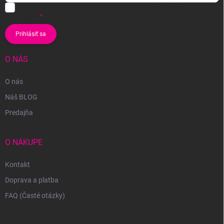
Vložením e-mailu súhlasíte s
podmienkami ochrany osobných
údajov
Prihlásiť sa
O NÁS
O nás
Náš BLOG
Predajňa
O NÁKUPE
Kontakt
Doprava a platba
FAQ (Časté otázky)