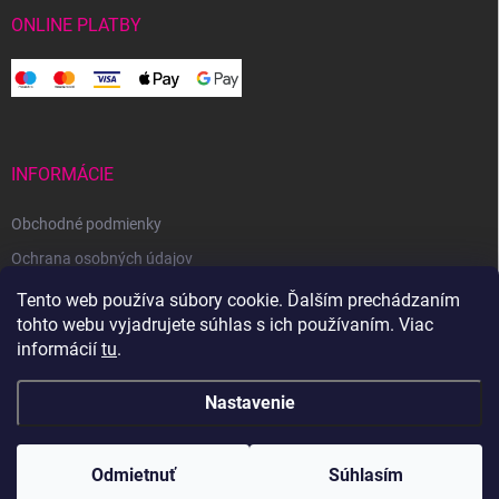
ONLINE PLATBY
INFORMÁCIE
Obchodné podmienky
Ochrana osobných údajov
Reklamačný poriadok
Tento web používa súbory cookie. Ďalším prechádzaním
tohto webu vyjadrujete súhlas s ich používaním. Viac
Odstúpenie od zmluvy
informácií
tu
.
Nastavenie
Copyright 2026
Svetoveklbka.sk
. Všetky práva vyhradené.
Odmietnuť
Súhlasím