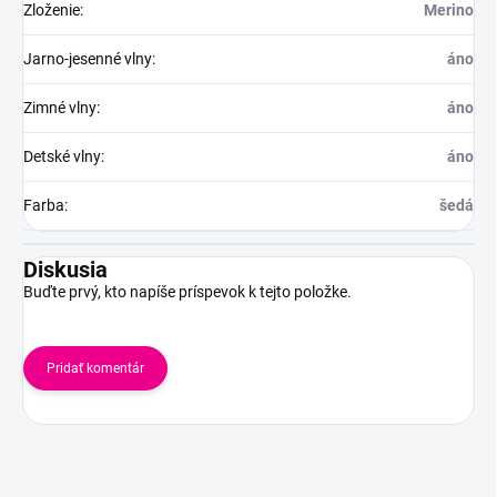
Zloženie
:
Merino
Jarno-jesenné vlny
:
áno
Zimné vlny
:
áno
Detské vlny
:
áno
Farba
:
šedá
Diskusia
Buďte prvý, kto napíše príspevok k tejto položke.
Pridať komentár