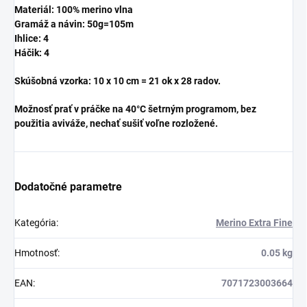
Materiál: 100% merino vlna
Gramáž a návin: 50g=105m
Ihlice: 4
Háčik: 4
Skúšobná vzorka: 10 x 10 cm = 21 ok x 28 radov.
Možnosť prať v práčke na 40°C šetrným programom, bez
použitia aviváže, nechať sušiť voľne rozložené.
Dodatočné parametre
Kategória
:
Merino Extra Fine
Hmotnosť
:
0.05 kg
EAN
:
7071723003664