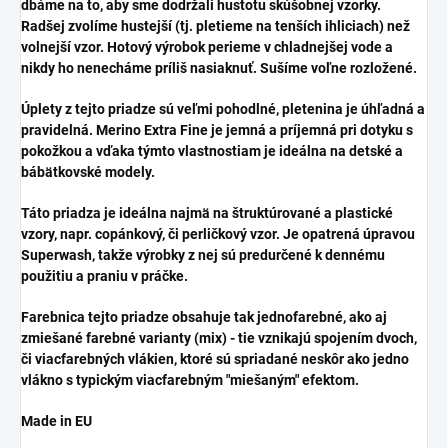
dbáme na to, aby sme dodržali hustotu skúšobnej vzorky.
Radšej zvolíme hustejší (tj. pletieme na tenších ihliciach) než
volnejší vzor. Hotový výrobok perieme v chladnejšej vode a
nikdy ho nenecháme príliš nasiaknuť. Sušíme voľne rozložené.
Úplety z tejto priadze sú veľmi pohodlné, pletenina je úhľadná a
pravidelná. Merino Extra Fine je jemná a príjemná pri dotyku s
pokožkou a vďaka týmto vlastnostiam je ideálna na detské a
bábätkovské modely.
Táto priadza je ideálna najmä na štruktúrované a plastické
vzory, napr. copánkový, či perličkový vzor. Je opatrená úpravou
Superwash, takže výrobky z nej sú predurčené k dennému
použitiu a praniu v práčke.
Farebnica tejto priadze obsahuje tak jednofarebné, ako aj
zmiešané farebné varianty (mix) - tie vznikajú spojením dvoch,
či viacfarebných vlákien, ktoré sú spriadané neskôr ako jedno
vlákno s typickým viacfarebným "miešaným" efektom.
Made in EU