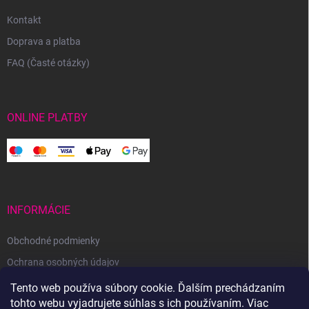
Kontakt
Doprava a platba
FAQ (Časté otázky)
ONLINE PLATBY
INFORMÁCIE
Obchodné podmienky
Ochrana osobných údajov
Reklamačný poriadok
Tento web používa súbory cookie. Ďalším prechádzaním
tohto webu vyjadrujete súhlas s ich používaním. Viac
Odstúpenie od zmluvy