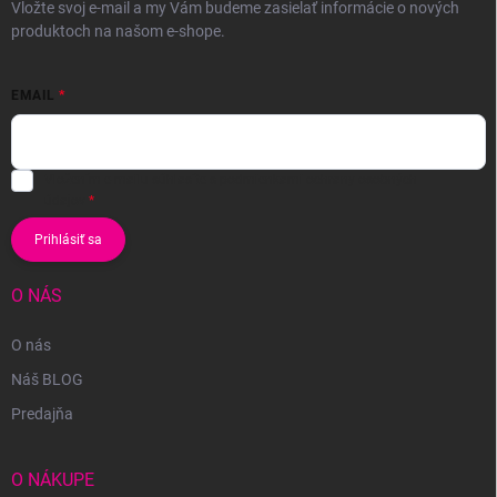
Vložte svoj e-mail a my Vám budeme zasielať informácie o nových
produktoch na našom e-shope.
EMAIL
Vložením e-mailu súhlasíte s
podmienkami ochrany osobných
údajov
Prihlásiť sa
O NÁS
O nás
Náš BLOG
Predajňa
O NÁKUPE