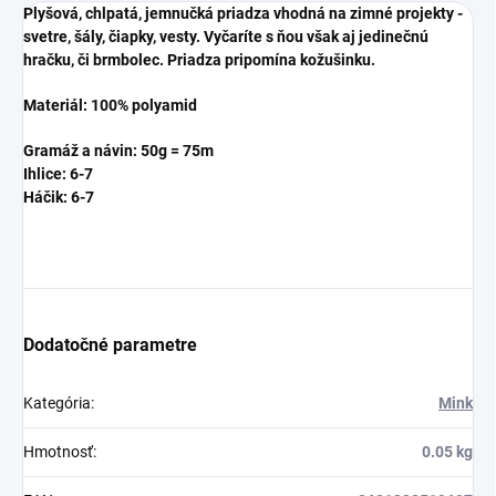
Plyšová, chlpatá, jemnučká priadza vhodná na zimné projekty -
svetre, šály, čiapky, vesty. Vyčaríte s ňou však aj jedinečnú
hračku, či brmbolec. Priadza pripomína kožušinku.
Materiál:
100% polyamid
Gramáž a návin: 50g = 75m
Ihlice: 6-7
Háčik: 6-7
Dodatočné parametre
Kategória
:
Mink
Hmotnosť
:
0.05 kg