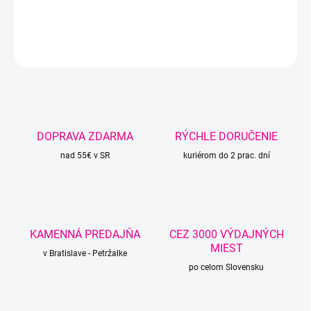
DETAILNÉ INFORMÁCIE
OPÝTAŤ SA
STRÁŽIŤ
DOPRAVA ZDARMA
RÝCHLE DORUČENIE
nad 55€ v SR
kuriérom do 2 prac. dní
KAMENNÁ PREDAJŇA
CEZ 3000 VÝDAJNÝCH
MIEST
v Bratislave - Petržalke
po celom Slovensku