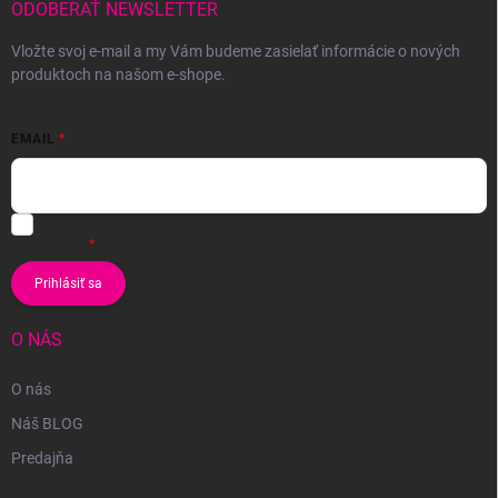
ODOBERAŤ NEWSLETTER
Vložte svoj e-mail a my Vám budeme zasielať informácie o nových
produktoch na našom e-shope.
EMAIL
Vložením e-mailu súhlasíte s
podmienkami ochrany osobných
údajov
Prihlásiť sa
O NÁS
O nás
Náš BLOG
Predajňa