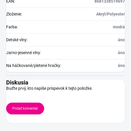
EAN
:
8681338519697
Zloženie
:
Akryl/Polyester
Farba
:
modrá
Detské vlny
:
áno
Jarno-jesenné vlny
:
áno
Na háčkované/pletené hračky
:
áno
Diskusia
Buďte prvý, kto napíše príspevok k tejto položke.
Pridať komentár