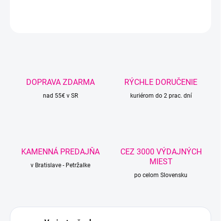
DETAILNÉ INFORMÁCIE
OPÝTAŤ SA
STRÁŽIŤ
DOPRAVA ZDARMA
RÝCHLE DORUČENIE
nad 55€ v SR
kuriérom do 2 prac. dní
KAMENNÁ PREDAJŇA
CEZ 3000 VÝDAJNÝCH
MIEST
v Bratislave - Petržalke
po celom Slovensku