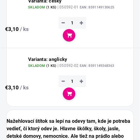
Varianta: česky
| 050592-01
SKLADOM
(
1 KS
)
EAN:
8591149130625
−
+
€3,10
/ ks
Do košíka
Varianta: anglicky
| 050592-02
SKLADOM
(
1 KS
)
EAN:
8591149368363
−
+
€3,10
/ ks
Do košíka
Nažehlovací štítok sa lepí na odevy tam, kde je potreba
vedieť, čí ktorý odev je. Hlavne škôlky, školy, jasle,
detské domovy, nemocnice. Ale tiež na prádlo alebo