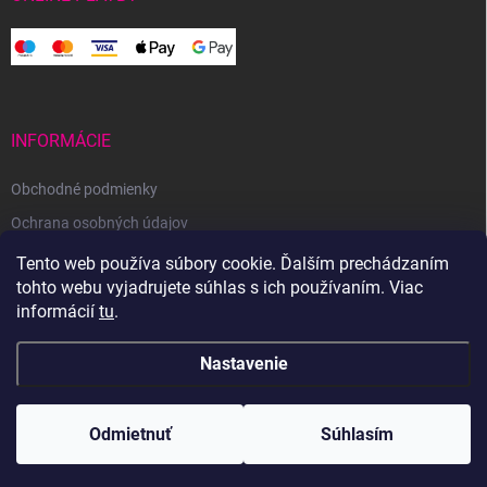
INFORMÁCIE
Obchodné podmienky
Ochrana osobných údajov
Reklamačný poriadok
Tento web používa súbory cookie. Ďalším prechádzaním
tohto webu vyjadrujete súhlas s ich používaním. Viac
Odstúpenie od zmluvy
informácií
tu
.
Nastavenie
Copyright 2026
Svetoveklbka.sk
. Všetky práva vyhradené.
Odmietnuť
Súhlasím
Vytvoril Shoptet