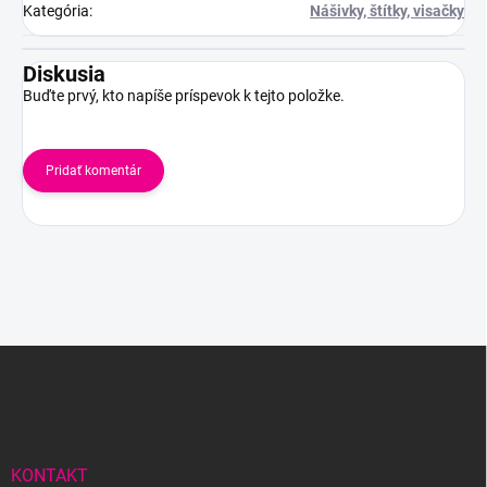
Kategória
:
Nášivky, štítky, visačky
Diskusia
Buďte prvý, kto napíše príspevok k tejto položke.
Pridať komentár
Z
á
p
ä
t
i
KONTAKT