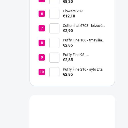
Kapučíno
€8,30
Flowers 289
€12,10
Cotton flat 6703 - béžová
svetlá
€2,90
Puffy Fine 106 - tmavšia
červená
€2,85
Puffy Fine 98 -
fialovoružová
€2,85
Puffy Fine 216 - sýto žltá
€2,85
Máte otázku?
Obráťte sa na nás.