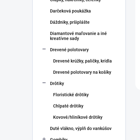
e
l
Darčeková poukážka
Dáždniky, pršiplášte
Diamantové maľovanie a iné
kreatívne sady
Drevené polotovary
Drevené krúžky, paličky, krídla
Drevené polotovary na košíky
Drôtiky
Floristické drôtiky
Chlpaté drôtiky
Kovové/hliníkové drôtiky
Duté vlákno, výplň do vankúšov
Gombíky