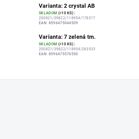
Varianta: 2 crystal AB
SKLADOM
(
>10 KS
)
|
200821/39822/118954/178317
EAN:
8596475044509
Varianta: 7 zelená tm.
SKLADOM
(
>10 KS
)
|
200821/39822/118954/263533
EAN:
8596475576550