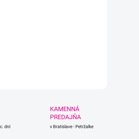
PÝTAŤ SA
STRÁŽIŤ
KAMENNÁ
PREDAJŇA
c. dní
v Bratislave - Petržalke