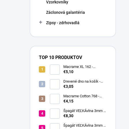
Vzorkovníky
Záclonová galantéria
Zipsy - zdrhovadlá
TOP 10 PRODUKTOV
Macrame XL 162 -
tmavomodrá
€5,10
Drevené dno na košík -
Kruh
€3,05
Macrame Cotton 768 -
režná tmavá
€4,15
Špagát VEĽKÁvlna 3mm -
Čajová ruža
€8,30
Špagát VEĽKÁvlna 3mm -