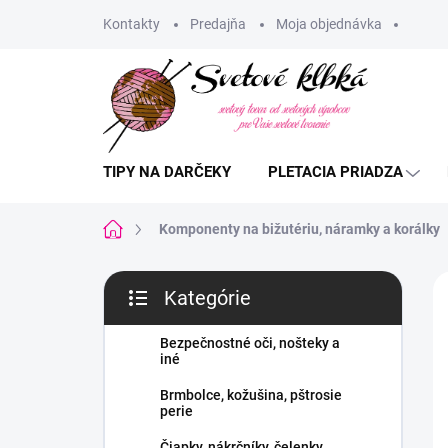
Prejsť
Kontakty
Predajňa
Moja objednávka
na
obsah
TIPY NA DARČEKY
PLETACIA PRIADZA
Domov
Komponenty na bižutériu, náramky a korálky
B
Kategórie
o
Preskočiť
č
kategórie
n
Bezpečnostné oči, nošteky a
iné
ý
p
Brmbolce, kožušina, pštrosie
a
perie
n
Čiapky, nákrčníky, čelenky