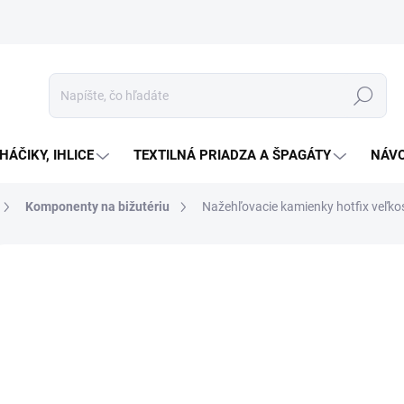
Hľadať
HÁČIKY, IHLICE
TEXTILNÁ PRIADZA A ŠPAGÁTY
NÁVO
Komponenty na bižutériu
Nažehľovacie kamienky hotfix veľko
Neohodnotené
Podrobnosti hodnotenia
€2
Jedno
Zv
cena:
DETAI