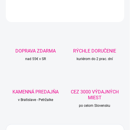
DETAILNÉ INFORMÁCIE
OPÝTAŤ SA
STRÁŽIŤ
DOPRAVA ZDARMA
RÝCHLE DORUČENIE
nad 55€ v SR
kuriérom do 2 prac. dní
KAMENNÁ PREDAJŇA
CEZ 3000 VÝDAJNÝCH
MIEST
v Bratislave - Petržalke
po celom Slovensku