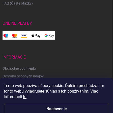
FAQ (Časté otázky)
ONLINE PLATBY
INFORMÁCIE
Obchodné podmienky
Ochrana osobných údajov
Reklamačný poriadok
Tento web používa súbory cookie. Ďalším prechádzaním
tohto webu vyjadrujete súhlas s ich používaním. Viac
Odstúpenie od zmluvy
informácií
tu
.
Nastavenie