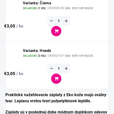
Varianta: Čierna
| 080929-06
SKLADOM
(
1 KS
)
EAN:
8591149182242
−
+
€3,05
/ ks
Do košíka
Varianta: Hnedá
| 080929-07
SKLADOM
(
3 KS
)
EAN:
8591149182235
−
+
€3,05
/ ks
Do košíka
Praktické nažehlovacie záplaty
z Eko kože
majú oválny
tvar. Lepiacu vrstvu tvorí polyetylénové lepidlo.
Záplaty sú v poslednej dobe módnym doplnkom odevov