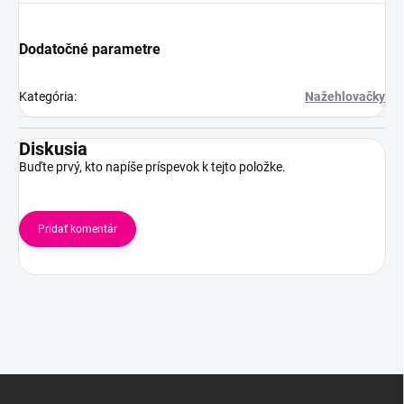
Dodatočné parametre
Kategória
:
Nažehlovačky
Diskusia
Buďte prvý, kto napíše príspevok k tejto položke.
Pridať komentár
Z
á