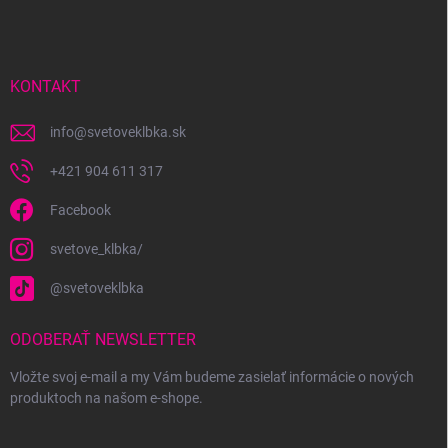
p
ä
t
i
KONTAKT
e
info
@
svetoveklbka.sk
+421 904 611 317
Facebook
svetove_klbka/
@svetoveklbka
ODOBERAŤ NEWSLETTER
Vložte svoj e-mail a my Vám budeme zasielať informácie o nových
produktoch na našom e-shope.