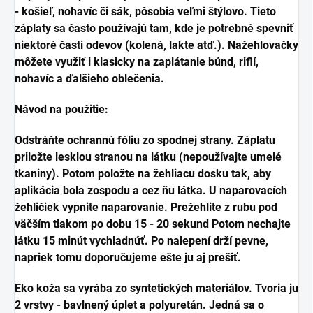
- košieľ, nohavíc či sák, pôsobia veľmi štýlovo. Tieto
záplaty sa často používajú tam, kde je potrebné spevniť
niektoré časti odevov (kolená, lakte atď.). Nažehlovačky
môžete využiť i klasicky na zaplátanie búnd, riflí,
nohavíc a ďalšieho oblečenia.
Návod na použitie:
Odstráňte ochrannú fóliu zo spodnej strany. Záplatu
priložte lesklou stranou na látku (nepoužívajte umelé
tkaniny). Potom položte na žehliacu dosku tak, aby
aplikácia bola zospodu a cez ňu látka. U naparovacích
žehličiek vypnite naparovanie. Prežehlite z rubu pod
väčším tlakom po dobu 15 - 20 sekund Potom nechajte
látku 15 minút vychladnúť. Po nalepení drží pevne,
napriek tomu doporučujeme ešte ju aj prešiť.
Eko koža
sa vyrába zo syntetických materiálov. Tvoria ju
2 vrstvy - bavlnený úplet a polyuretán. Jedná sa o