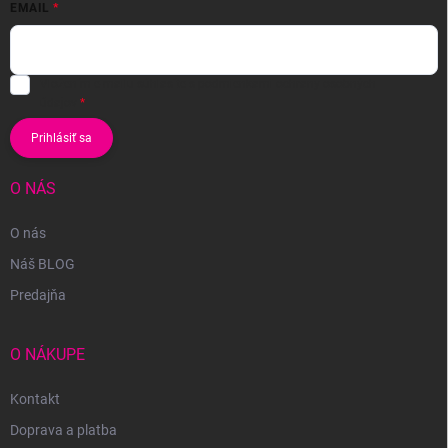
EMAIL
Vložením e-mailu súhlasíte s
podmienkami ochrany osobných
údajov
Prihlásiť sa
O NÁS
O nás
Náš BLOG
Predajňa
O NÁKUPE
Kontakt
Doprava a platba