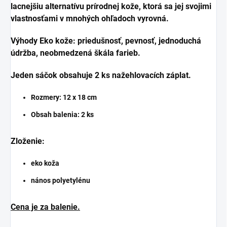
lacnejšiu alternatívu prírodnej kože, ktorá sa jej svojimi
vlastnosťami v mnohých ohľadoch vyrovná.
Výhody Eko kože: priedušnosť, pevnosť, jednoduchá
údržba, neobmedzená škála farieb.
Jeden sáčok obsahuje 2 ks nažehlovacích záplat.
Rozmery:
12 x 18 cm
Obsah balenia: 2 ks
Zloženie:
eko koža
nános polyetylénu
Cena je za balenie.