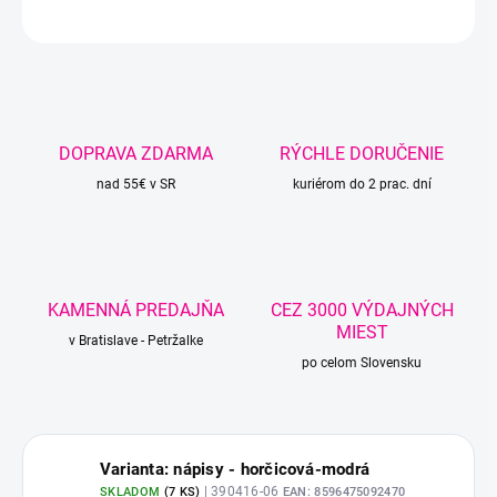
OPÝTAŤ SA
STRÁŽIŤ
DOPRAVA ZDARMA
RÝCHLE DORUČENIE
nad 55€ v SR
kuriérom do 2 prac. dní
KAMENNÁ PREDAJŇA
CEZ 3000 VÝDAJNÝCH
MIEST
v Bratislave - Petržalke
po celom Slovensku
Varianta: nápisy - horčicová-modrá
| 390416-06
SKLADOM
(
7 KS
)
EAN:
8596475092470