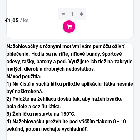
−
+
€1,05
/ ks
Do košíka
Nažehlovačky s rôznymi motívmi vám pomôžu oživiť
oblečenie. Hodia sa na rifle, riflové bundy, športové
odevy, tašky, batohy a pod. Využijete ich tiež na zakrytie
malých dierok a drobných nedostatkov.
Návod použitia:
1) Na čistú a suchú látku priložte aplikáciu, látka nesmie
byť naškrobená.
2) Položte na žehliacu dosku tak, aby nažehlovačka
bola dole a cez ňu látka.
3) Žehličku nastavte na 150°C.
4) Nažehlovačku prežehlite pod väčším tlakom 8 - 10
sekúnd, potom nechajte vychladnúť.