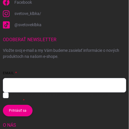
Facebook
svetove_klbka/
@svetoveklbka
ODOBERAŤ NEWSLETTER
Vložte svoj e-mail a my Vám budeme zasielať informácie o nových
produktoch na našom e-shope.
EMAIL
Vložením e-mailu súhlasíte s
podmienkami ochrany osobných
údajov
Prihlásiť sa
O NÁS