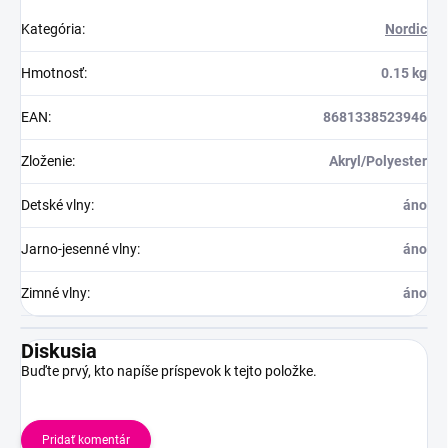
Kategória
:
Nordic
Hmotnosť
:
0.15 kg
EAN
:
8681338523946
Zloženie
:
Akryl/Polyester
Detské vlny
:
áno
Jarno-jesenné vlny
:
áno
Zimné vlny
:
áno
Diskusia
Buďte prvý, kto napíše príspevok k tejto položke.
Pridať komentár