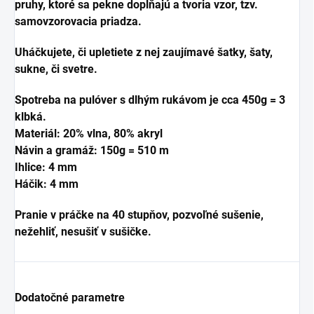
pruhy, ktoré sa pekne dopĺňajú a tvoria vzor, tzv.
samovzorovacia priadza.
Uháčkujete, či upletiete z nej zaujímavé šatky, šaty,
sukne, či svetre.
Spotreba na pulóver s dlhým rukávom je cca 450g = 3
klbká.
Materiál: 20% vlna, 80% akryl
Návin a gramáž: 150g = 510 m
Ihlice: 4 mm
Háčik: 4 mm
Pranie v práčke na 40 stupňov, pozvoľné sušenie,
nežehliť, nesušiť v sušičke.
Dodatočné parametre