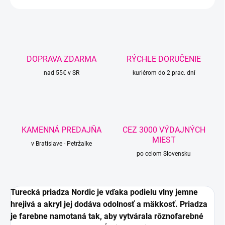
DOPRAVA ZDARMA
RÝCHLE DORUČENIE
nad 55€ v SR
kuriérom do 2 prac. dní
KAMENNÁ PREDAJŇA
CEZ 3000 VÝDAJNÝCH
MIEST
v Bratislave - Petržalke
po celom Slovensku
Turecká priadza Nordic je vďaka podielu vlny jemne
hrejivá a akryl jej dodáva odolnosť a mäkkosť. Priadza
je farebne namotaná tak, aby vytvárala r
ôznofarebné