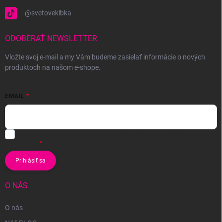
@svetoveklbka
ODOBERAŤ NEWSLETTER
Vložte svoj e-mail a my Vám budeme zasielať informácie o nových
produktoch na našom e-shope.
EMAIL
Vložením e-mailu súhlasíte s
podmienkami ochrany osobných
údajov
Prihlásiť sa
O NÁS
O nás