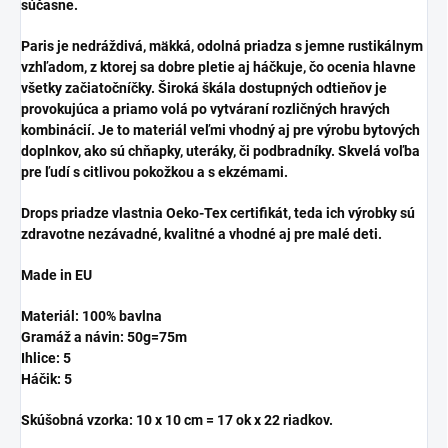
súčasne.
Paris je nedráždivá, mäkká, odolná priadza s jemne rustikálnym
vzhľadom, z ktorej sa dobre pletie aj háčkuje, čo ocenia hlavne
všetky začiatočníčky. Široká škála dostupných odtieňov je
provokujúca a priamo volá po vytváraní rozličných hravých
kombinácií. Je to materiál veľmi vhodný aj pre výrobu bytových
doplnkov, ako sú chňapky, uteráky, či podbradníky. Skvelá voľba
pre ľudí s citlivou pokožkou a s ekzémami.
Drops priadze vlastnia Oeko-Tex certifikát, teda ich výrobky sú
zdravotne nezávadné, kvalitné a vhodné aj pre malé deti.
Made in EU
Materiál: 100% bavlna
Gramáž a návin: 50g=75m
Ihlice: 5
Háčik: 5
Skúšobná vzorka: 10 x 10 cm = 17 ok x 22 riadkov.