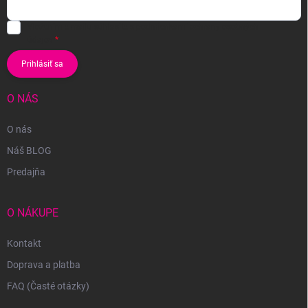
Vložením e-mailu súhlasíte s
podmienkami ochrany osobných
údajov
Prihlásiť sa
O NÁS
O nás
Náš BLOG
Predajňa
O NÁKUPE
Kontakt
Doprava a platba
FAQ (Časté otázky)