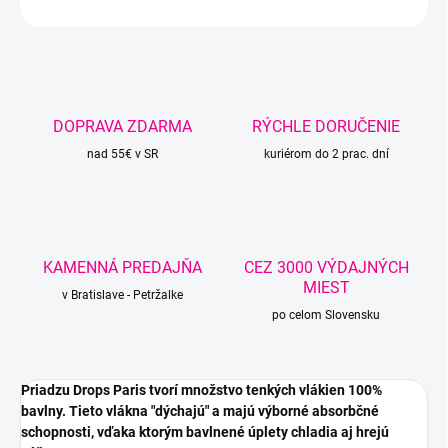
OPÝTAŤ SA
STRÁŽIŤ
DOPRAVA ZDARMA
RÝCHLE DORUČENIE
nad 55€ v SR
kuriérom do 2 prac. dní
KAMENNÁ PREDAJŇA
CEZ 3000 VÝDAJNÝCH
MIEST
v Bratislave - Petržalke
po celom Slovensku
Priadzu Drops Paris tvorí množstvo tenkých vlákien 100%
bavlny. Tieto vlákna "dýchajú" a majú výborné absorbčné
schopnosti, vďaka ktorým bavlnené úplety chladia aj hrejú