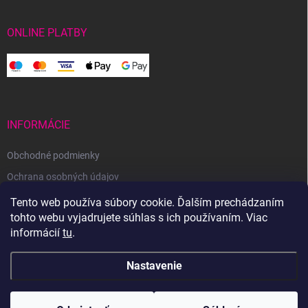
ONLINE PLATBY
INFORMÁCIE
Obchodné podmienky
Ochrana osobných údajov
Reklamačný poriadok
Tento web používa súbory cookie. Ďalším prechádzaním
tohto webu vyjadrujete súhlas s ich používaním. Viac
Odstúpenie od zmluvy
informácií
tu
.
Nastavenie
Copyright 2026
Svetoveklbka.sk
. Všetky práva vyhradené.