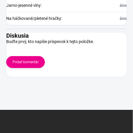
Jarno-jesenné vlny
:
áno
Na háčkované/pletené hračky
:
áno
Diskusia
Buďte prvý, kto napíše príspevok k tejto položke.
Pridať komentár
Z
á
p
ä