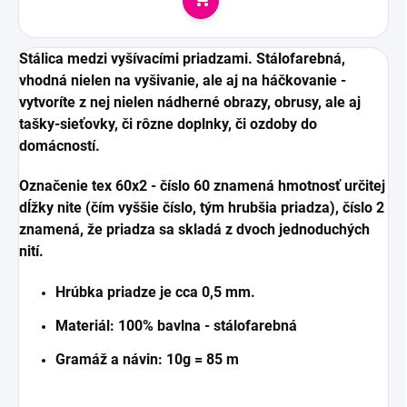
Do košíka
Stálica medzi vyšívacími priadzami. Stálofarebná,
vhodná nielen na vyšivanie, ale aj na háčkovanie -
vytvoríte z nej nielen nádherné obrazy, obrusy, ale aj
tašky-sieťovky, či rôzne doplnky, či ozdoby do
domácností.
Označenie tex 60x2 - číslo 60 znamená hmotnosť určitej
dĺžky nite (čím vyššie číslo, tým hrubšia priadza), číslo 2
znamená, že priadza sa skladá z dvoch jednoduchých
nití.
Hrúbka priadze je cca 0,5 mm.
Materiál: 100% bavlna - stálofarebná
Gramáž a návin: 10g = 85 m