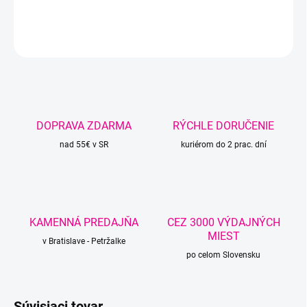
DETAILNÉ INFORMÁCIE
OPÝTAŤ SA
STRÁŽIŤ
DOPRAVA ZDARMA
RÝCHLE DORUČENIE
nad 55€ v SR
kuriérom do 2 prac. dní
KAMENNÁ PREDAJŇA
CEZ 3000 VÝDAJNÝCH
MIEST
v Bratislave - Petržalke
po celom Slovensku
Súvisiaci tovar