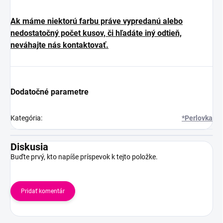
Ak máme niektorú farbu práve vypredanú alebo
nedostatočný počet kusov, či hľadáte iný odtieň,
neváhajte nás kontaktovať.
Dodatočné parametre
Kategória
:
*Perlovka
Diskusia
Buďte prvý, kto napíše príspevok k tejto položke.
Pridať komentár