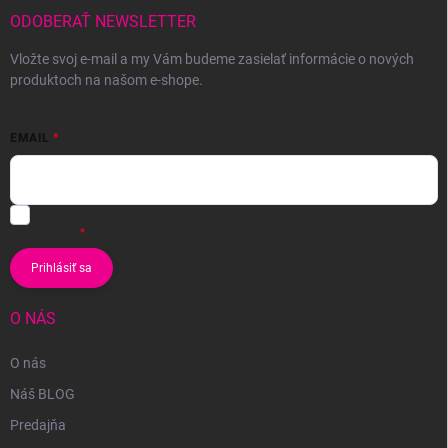
ODOBERAŤ NEWSLETTER
Vložte svoj e-mail a my Vám budeme zasielať informácie o nových
produktoch na našom e-shope.
EMAIL
Vložením e-mailu súhlasíte s
podmienkami ochrany osobných
údajov
Prihlásiť sa
O NÁS
O nás
Náš BLOG
Predajňa