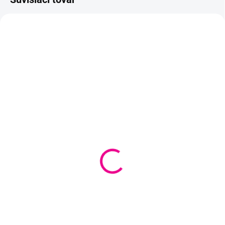
VYPREDANÉ
SKLADOM
(
>10 M
)
Vyšívacia predloha na
Vyšívacia tkanina
krížikovú výšivku pre
Panama škrobená šírka
deti
140 cm 80 očiek
€3,45
€14,70
Detail
Detail
Detské vyšívanie s rôznymi
Vyšívacia látka Panamka,
motívmi je vhodné na krížikový
vhodná na krížikovú a gobelínovú
steh.
výšivku.