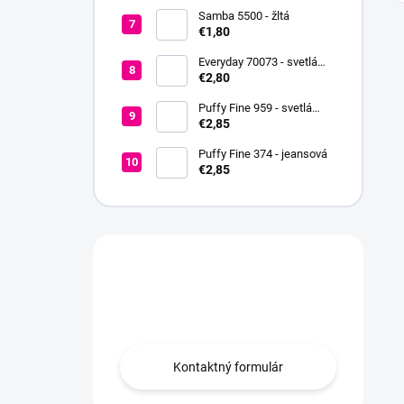
Samba 5500 - žltá
€1,80
Everyday 70073 - svetlá
oranžová
€2,80
Puffy Fine 959 - svetlá
béžová
€2,85
Puffy Fine 374 - jeansová
€2,85
Máte otázku?
Obráťte sa na nás.
Kontaktný formulár