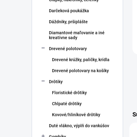
e
l
Darčeková poukážka
Dáždniky, pršiplášte
Diamantové maľovanie a iné
kreatívne sady
Drevené polotovary
Drevené krúžky, paličky, krídla
Drevené polotovary na košíky
Drôtiky
Floristické drôtiky
Chlpaté drôtiky
S
Kovové/hliníkové drôtiky
Duté vlákno, výplň do vankúšov
Gombíky