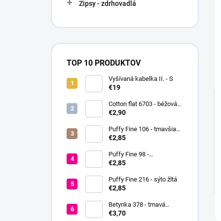
Zipsy - zdrhovadlá
TOP 10 PRODUKTOV
Vyšívaná kabelka II. - S
€19
Cotton flat 6703 - béžová
svetlá
€2,90
Puffy Fine 106 - tmavšia
červená
€2,85
Puffy Fine 98 -
fialovoružová
€2,85
Puffy Fine 216 - sýto žltá
€2,85
Betynka 378 - tmavá
medová
€3,70