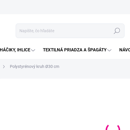
Hľadať
HÁČIKY, IHLICE
TEXTILNÁ PRIADZA A ŠPAGÁTY
NÁVO
Polystyrénový kruh Ø30 cm
Neohodnotené
Podrobnosti hodnotenia
€3
Jedno
VYP
cena:
MOŽN
DORU
Polyst