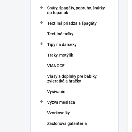
Šnúry, špagáty, popruhy, šnúrky
do topánok
Textilná priadza a špagáty
Textilné tašky
Tipy na darčeky
Traky, motýlik
VIANOCE
Vlasy a doplnky pre bábiky,
zvieratká a hračky
Vyšívanie
Výzva mesiaca
Vzorkovníky
Záclonová galantéria