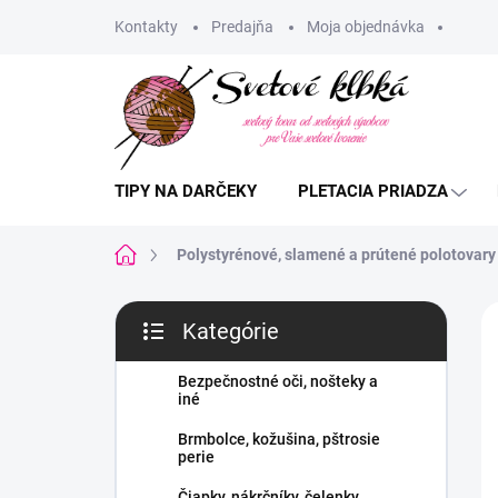
Prejsť
Kontakty
Predajňa
Moja objednávka
na
obsah
TIPY NA DARČEKY
PLETACIA PRIADZA
Domov
Polystyrénové, slamené a prútené polotovary
B
Kategórie
o
Preskočiť
č
kategórie
n
Bezpečnostné oči, nošteky a
iné
ý
p
Brmbolce, kožušina, pštrosie
a
perie
n
Čiapky, nákrčníky, čelenky