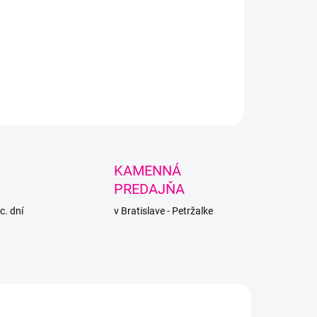
LNÉ INFORMÁCIE
PÝTAŤ SA
STRÁŽIŤ
KAMENNÁ
PREDAJŇA
c. dní
v Bratislave - Petržalke