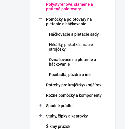
Polystyrénové, slamené a
prútené polotovary
Pomôcky a polotovary na
pletenie a háčkovanie
Háčkovacie a pletacie sady
Hrkálky, pískatká, hracie
strojčeky
Označovače na pletenie a
háčkovanie
Počítadlá, púzdrá a iné
Potreby pre krajčírky/krajčírov
Rôzne pomôcky a komponenty
Spodné prádlo
Stuhy, čipky a keprovky
Šikmý prúžok