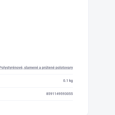
Polystyrénové, slamené a prútené polotovary
0.1 kg
8591149593055