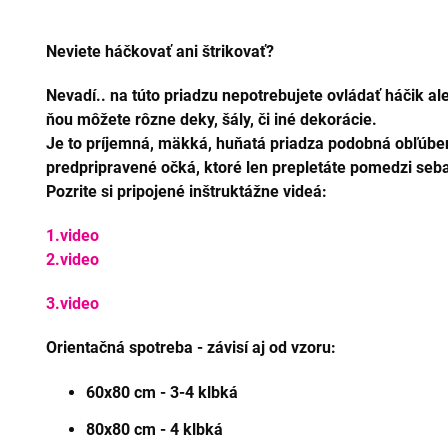
Neviete háčkovať ani štrikovať?
Nevadí.. na túto priadzu nepotrebujete ovládať háčik aleb
ňou môžete rôzne deky, šály, či iné dekorácie.
Je to príjemná, mäkká, huňatá priadza podobná obľúbe
predpripravené očká, ktoré len prepletáte pomedzi seba 
Pozrite si pripojené inštruktážne videá:
1.video
2.video
3.video
Orientačná spotreba - závisí aj od vzoru:
60x80 cm - 3-4 klbká
80x80 cm - 4 klbká