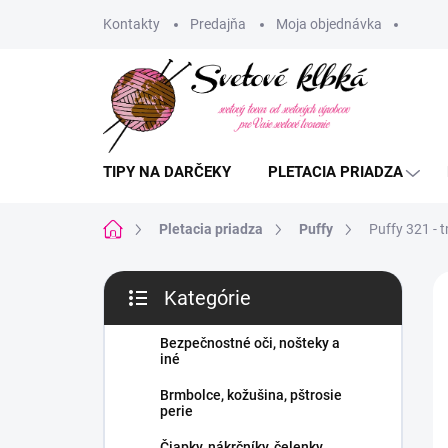
Prejsť
Kontakty
Predajňa
Moja objednávka
na
obsah
TIPY NA DARČEKY
PLETACIA PRIADZA
Domov
Pletacia priadza
Puffy
Puffy 321 -
B
Kategórie
o
Preskočiť
č
kategórie
n
Bezpečnostné oči, nošteky a
iné
ý
p
Brmbolce, kožušina, pštrosie
a
perie
n
Čiapky, nákrčníky, čelenky