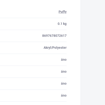
Puffy
0.1 kg
8697678072617
Akryl/Polyester
áno
áno
áno
áno