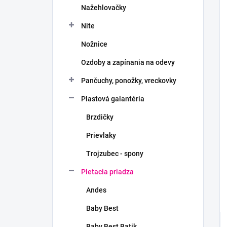
Nažehlovačky
Nite
Nožnice
Ozdoby a zapínania na odevy
Pančuchy, ponožky, vreckovky
Plastová galantéria
Brzdičky
Prievlaky
Trojzubec - spony
Pletacia priadza
Andes
Baby Best
Baby Best Batik