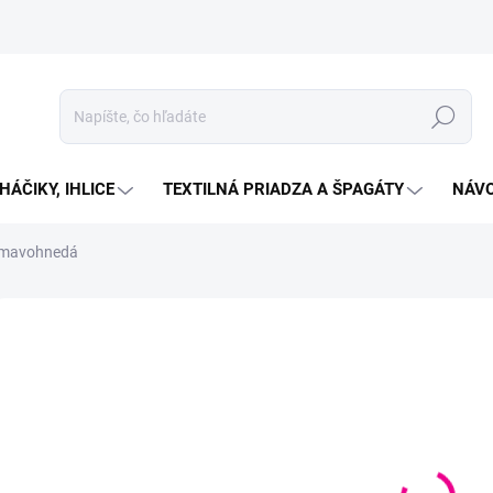
Hľadať
HÁČIKY, IHLICE
TEXTILNÁ PRIADZA A ŠPAGÁTY
NÁVO
 tmavohnedá
Neohodnotené
Podrobnosti hodnotenia
ZNAČKA:
ALIZE
€2
Jedno
SKLA
cena:
MOŽN
DORU