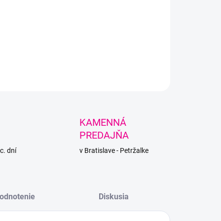
a na pletenie rukami. Mäkká, huňatá, nie je potrebné
 háčkovať ani štrikovať.
LNÉ INFORMÁCIE
PÝTAŤ SA
STRÁŽIŤ
KAMENNÁ
PREDAJŇA
c. dní
v Bratislave - Petržalke
odnotenie
Diskusia