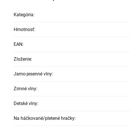
Kategória
:
Hmotnosť
:
EAN
:
Zloženie
:
Jarno-jesenné vlny
:
Zimné vlny
:
Detské vlny
:
Na háčkované/pletené hračky
: