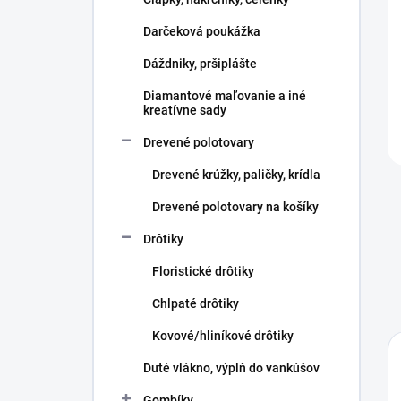
e
l
Darčeková poukážka
Dáždniky, pršiplášte
Diamantové maľovanie a iné
kreatívne sady
Drevené polotovary
Drevené krúžky, paličky, krídla
Drevené polotovary na košíky
Drôtiky
Floristické drôtiky
Chlpaté drôtiky
Kovové/hliníkové drôtiky
Duté vlákno, výplň do vankúšov
Gombíky