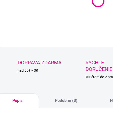
Priadz
vedieť
DETAI
O
DOPRAVA ZDARMA
RÝCHLE
DORUČENIE
nad 55€ v SR
kuriérom do 2 pra
Popis
Podobné (8)
H