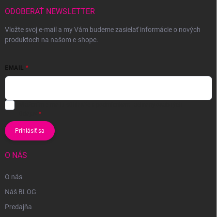
ODOBERAŤ NEWSLETTER
Vložte svoj e-mail a my Vám budeme zasielať informácie o nových
produktoch na našom e-shope.
EMAIL
Vložením e-mailu súhlasíte s
podmienkami ochrany osobných
údajov
Prihlásiť sa
O NÁS
O nás
Náš BLOG
Predajňa