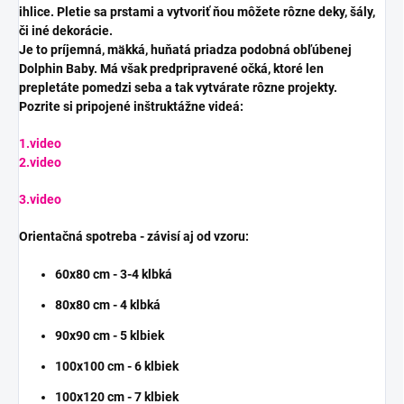
ihlice. Pletie sa prstami a vytvoriť ňou môžete rôzne deky, šály,
či iné dekorácie.
Je to príjemná, mäkká, huňatá priadza podobná obľúbenej
Dolphin Baby. Má však predpripravené očká, ktoré len
prepletáte pomedzi seba a tak vytvárate rôzne projekty.
Pozrite si pripojené inštruktážne videá:
1.video
2.video
3.video
Orientačná spotreba - závisí aj od vzoru:
60x80 cm - 3-4 klbká
80x80 cm - 4 klbká
90x90 cm - 5 klbiek
100x100 cm - 6 klbiek
100x120 cm - 7 klbiek