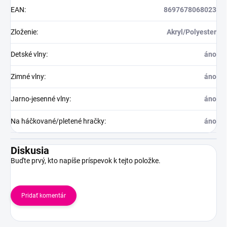
EAN
:
8697678068023
Zloženie
:
Akryl/Polyester
Detské vlny
:
áno
Zimné vlny
:
áno
Jarno-jesenné vlny
:
áno
Na háčkované/pletené hračky
:
áno
Diskusia
Buďte prvý, kto napíše príspevok k tejto položke.
Pridať komentár