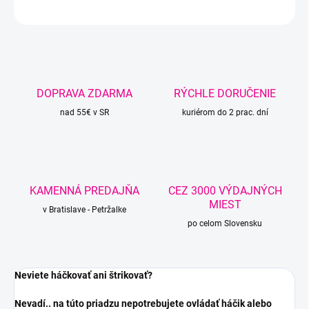
OPÝTAŤ SA
STRÁŽIŤ
DOPRAVA ZDARMA
RÝCHLE DORUČENIE
nad 55€ v SR
kuriérom do 2 prac. dní
KAMENNÁ PREDAJŇA
CEZ 3000 VÝDAJNÝCH
MIEST
v Bratislave - Petržalke
po celom Slovensku
Neviete háčkovať ani štrikovať?
Nevadí.. na túto priadzu nepotrebujete ovládať háčik alebo