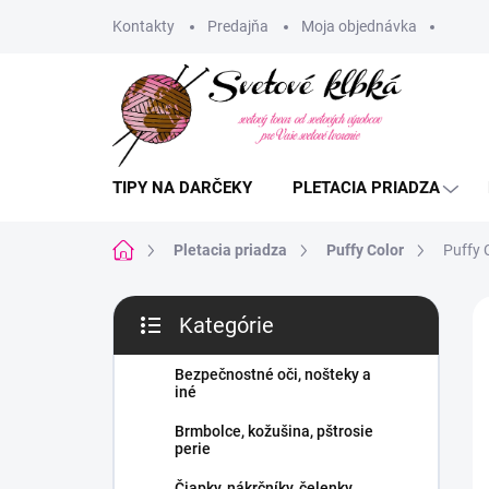
Prejsť
Kontakty
Predajňa
Moja objednávka
na
obsah
TIPY NA DARČEKY
PLETACIA PRIADZA
Domov
Pletacia priadza
Puffy Color
Puffy C
B
Kategórie
o
Preskočiť
č
kategórie
n
Bezpečnostné oči, nošteky a
iné
ý
p
Brmbolce, kožušina, pštrosie
a
perie
n
Čiapky, nákrčníky, čelenky