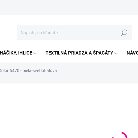
Hľadať
HÁČIKY, IHLICE
TEXTILNÁ PRIADZA A ŠPAGÁTY
NÁVO
olor 6470 - biela-svetlofialová
Neohodnotené
Podrobnosti hodnotenia
ZNAČKA:
ALIZE
€3
Jedno
SKLA
cena:
MOŽN
DORU