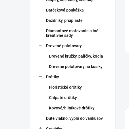
e
l
Darčeková poukážka
Dáždniky, pršiplášte
Diamantové maľovanie a iné
kreatívne sady
Drevené polotovary
Drevené krúžky, paličky, krídla
Drevené polotovary na košíky
Drôtiky
Floristické drôtiky
Chlpaté drôtiky
Kovové/hliníkové drôtiky
Duté vlákno, výplň do vankúšov
Gombíky