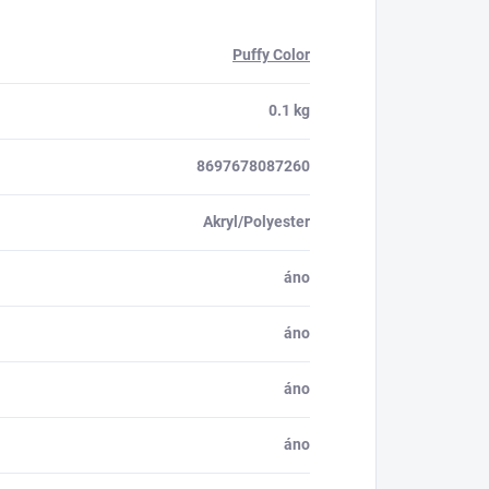
Puffy Color
0.1 kg
8697678087260
Akryl/Polyester
áno
áno
áno
áno