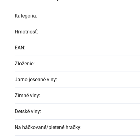
Kategória
:
Hmotnosť
:
EAN
:
Zloženie
:
Jarno-jesenné vlny
:
Zimné vlny
:
Detské vlny
:
Na háčkované/pletené hračky
: