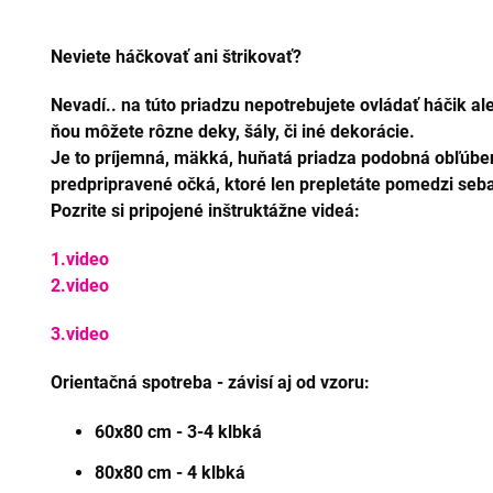
Neviete háčkovať ani štrikovať?
Nevadí.. na túto priadzu nepotrebujete ovládať háčik aleb
ňou môžete rôzne deky, šály, či iné dekorácie.
Je to príjemná, mäkká, huňatá priadza podobná obľúbe
predpripravené očká, ktoré len prepletáte pomedzi seba 
Pozrite si pripojené inštruktážne videá:
1.video
2.video
3.video
Orientačná spotreba - závisí aj od vzoru:
60x80 cm - 3-4 klbká
80x80 cm - 4 klbká