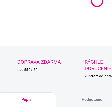
Priadz
vedieť
DETAI
O
DOPRAVA ZDARMA
RÝCHLE
DORUČENIE
nad 55€ v SR
kuriérom do 2 pra
Popis
Hodnotenie