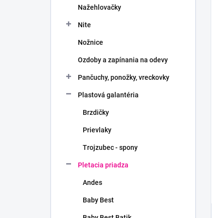
Nažehlovačky
Nite
Nožnice
Ozdoby a zapínania na odevy
Pančuchy, ponožky, vreckovky
Plastová galantéria
Brzdičky
Prievlaky
Trojzubec - spony
Pletacia priadza
Andes
Baby Best
Baby Best Batik