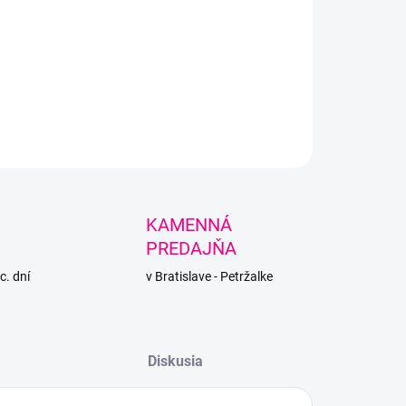
a na pletenie rukami. Mäkká, huňatá, nie je potrebné
 háčkovať ani štrikovať.
LNÉ INFORMÁCIE
PÝTAŤ SA
STRÁŽIŤ
KAMENNÁ
PREDAJŇA
c. dní
v Bratislave - Petržalke
Diskusia