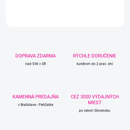
DETAILNÉ INFORMÁCIE
OPÝTAŤ SA
STRÁŽIŤ
DOPRAVA ZDARMA
RÝCHLE DORUČENIE
nad 55€ v SR
kuriérom do 2 prac. dní
KAMENNÁ PREDAJŇA
CEZ 3000 VÝDAJNÝCH
MIEST
v Bratislave - Petržalke
po celom Slovensku