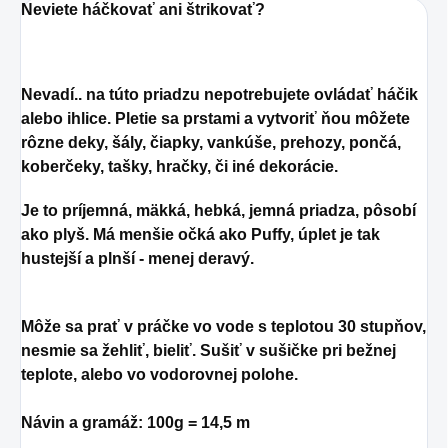
Neviete háčkovať ani štrikovať?
Nevadí.. na túto priadzu nepotrebujete ovládať háčik
alebo ihlice. Pletie sa prstami a vytvoriť ňou môžete
rôzne deky, šály, čiapky, vankúše, prehozy, pončá,
koberčeky, tašky, hračky, či iné dekorácie.
Je to príjemná, mäkká, hebká, jemná priadza, pôsobí
ako plyš. Má menšie očká ako Puffy, úplet je tak
hustejší a plnší - menej deravý.
Môže sa prať v práčke vo vode s teplotou 30 stupňov,
nesmie sa žehliť, bieliť. Sušiť v sušičke pri bežnej
teplote, alebo vo vodorovnej polohe.
Návin a gramáž: 100g = 14,5 m