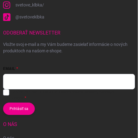
svetove_klbka/
@svetoveklbka
ODOBERAŤ NEWSLETTER
Vložte svoj e-mail a my Vám budeme zasielať informácie o nových
produktoch na našom e-shope.
EMAIL
Vložením e-mailu súhlasíte s
podmienkami ochrany osobných
údajov
Prihlásiť sa
O NÁS