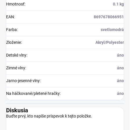
Hmotnosť
:
0.1 kg
EAN
:
8697678066951
Farba
:
svetlomodrá
Zloženie
:
Akryl/Polyester
Detské vlny
:
áno
Zimné vlny
:
áno
Jarno-jesenné vlny
:
áno
Na háčkované/pletené hračky
:
áno
Diskusia
Buďte prvý, kto napíše príspevok k tejto položke.