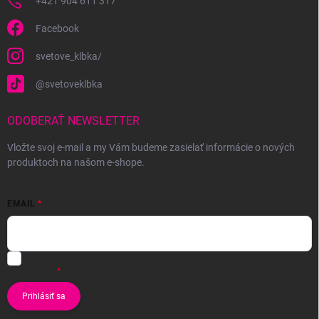
+421 904 611 317
Facebook
svetove_klbka/
@svetoveklbka
ODOBERAŤ NEWSLETTER
Vložte svoj e-mail a my Vám budeme zasielať informácie o nových
produktoch na našom e-shope.
EMAIL
Vložením e-mailu súhlasíte s
podmienkami ochrany osobných
údajov
Prihlásiť sa