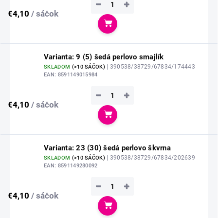
−
+
€4,10
/ sáčok
Do košíka
Varianta: 9 (5) šedá perlovo smajlík
| 390538/38729/67834/174443
SKLADOM
(
>10 SÁČOK
)
EAN:
8591149015984
−
+
€4,10
/ sáčok
Do košíka
Varianta: 23 (30) šedá perlovo škvrna
| 390538/38729/67834/202639
SKLADOM
(
>10 SÁČOK
)
EAN:
8591149280092
−
+
€4,10
/ sáčok
Do košíka