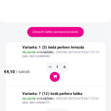
Zobraziť všetky súvisiace produkty
Varianta: 1 (3) šedá perlovo hviezda
| 390538/38729/67834/172175
SKLADOM
(
>10 SÁČOK
)
EAN:
8591149098949
−
+
€4,10
/ sáčok
Do košíka
Varianta: 7 (12) šedá perlovo labka
| 390538/38729/67834/172181
SKLADOM
(
>10 SÁČOK
)
EAN:
8591149040771