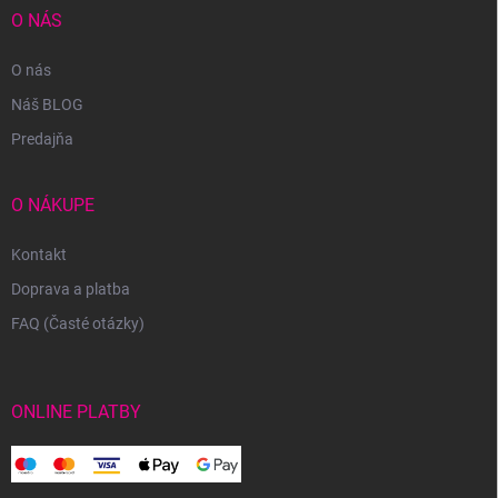
O NÁS
O nás
Náš BLOG
Predajňa
O NÁKUPE
Kontakt
Doprava a platba
FAQ (Časté otázky)
ONLINE PLATBY