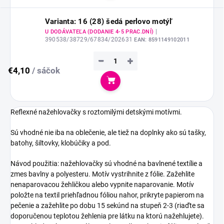
Varianta: 16 (28) šedá perlovo motýľ
|
U DODÁVATEĽA (DODANIE 4-5 PRAC.DNÍ)
390538/38729/67834/202631
EAN:
8591149102011
−
+
€4,10
/ sáčok
Do košíka
Reflexné nažehlovačky s roztomilými detskými motívmi.
Sú vhodné nie iba na oblečenie, ale tiež na doplnky ako sú tašky,
batohy, šiltovky, klobúčiky a pod.
Návod použitia: nažehlovačky sú vhodné na bavlnené textílie a
zmes bavlny a polyesteru. Motív vystrihnite z fólie. Zažehlite
nenaparovacou žehličkou alebo vypnite naparovanie. Motív
položte na textil priehľadnou fóliou nahor, prikryte papierom na
pečenie a zažehlite po dobu 15 sekúnd na stupeň 2-3 (riaďte sa
doporučenou teplotou žehlenia pre látku na ktorú nažehlujete).