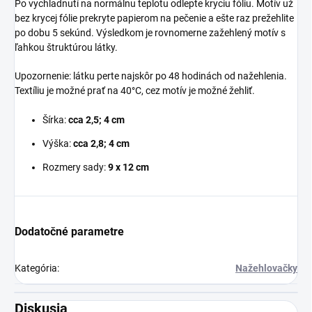
Po vychladnutí na normálnu teplotu odlepte kryciu fóliu. Motív už
bez krycej fólie prekryte papierom na pečenie a ešte raz prežehlite
po dobu 5 sekúnd. Výsledkom je rovnomerne zažehlený motív s
ľahkou štruktúrou látky.
Upozornenie: látku perte najskôr po 48 hodinách od nažehlenia.
Textíliu je možné prať na 40°C, cez motív je možné žehliť.
Šírka:
cca 2,5; 4 cm
Výška:
cca 2,8; 4 cm
Rozmery sady:
9 x 12 cm
Dodatočné parametre
Kategória
:
Nažehlovačky
Diskusia