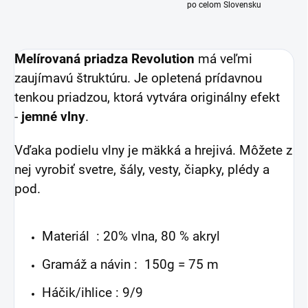
po celom Slovensku
Melírovaná priadza Revolution
má veľmi
zaujímavú štruktúru. Je opletená prídavnou
tenkou priadzou, ktorá vytvára originálny efekt
-
jemné vlny
.
Vďaka podielu vlny je mäkká a hrejivá. Môžete z
nej vyrobiť svetre, šály, vesty, čiapky, plédy a
pod.
Materiál : 20% vlna, 80 % akryl
Gramáž a návin : 150g = 75 m
Háčik/ihlice : 9/9