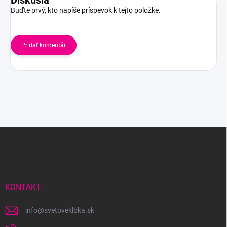
Diskusia
Buďte prvý, kto napíše príspevok k tejto položke.
Pridať komentár
Z
á
p
ä
t
i
KONTAKT
e
info
@
svetoveklbka.sk