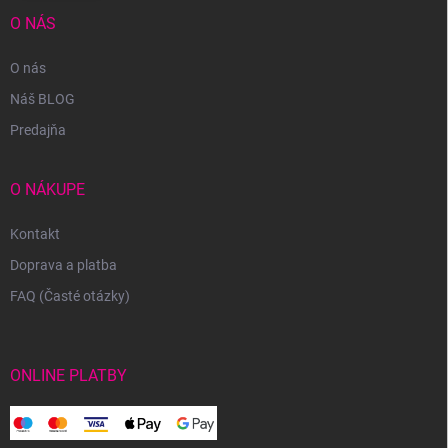
O NÁS
O nás
Náš BLOG
Predajňa
O NÁKUPE
Kontakt
Doprava a platba
FAQ (Časté otázky)
ONLINE PLATBY