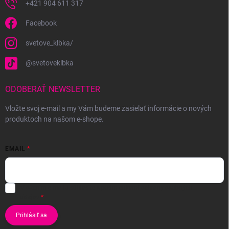
+421 904 611 317
Facebook
svetove_klbka/
@svetoveklbka
ODOBERAŤ NEWSLETTER
Vložte svoj e-mail a my Vám budeme zasielať informácie o nových
produktoch na našom e-shope.
EMAIL
Vložením e-mailu súhlasíte s
podmienkami ochrany osobných
údajov
Prihlásiť sa