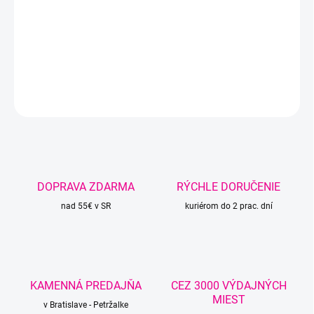
Melírovaná priadza Revolution je opletená
prídavnou tenkou priadzou, ktorá vytvára jemné
vlny.
DETAILNÉ INFORMÁCIE
OPÝTAŤ SA
STRÁŽIŤ
DOPRAVA ZDARMA
RÝCHLE DORUČENIE
nad 55€ v SR
kuriérom do 2 prac. dní
KAMENNÁ PREDAJŇA
CEZ 3000 VÝDAJNÝCH
MIEST
v Bratislave - Petržalke