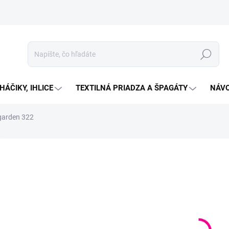
Hľadať
HÁČIKY, IHLICE
TEXTILNÁ PRIADZA A ŠPAGÁTY
NÁVO
garden 322
Neohodnotené
Podrobnosti hodnotenia
ZNAČKA:
YARNART
€1
Jedno
SKL
cena:
MOŽN
DORU