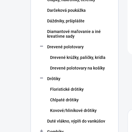
e
l
Darčeková poukážka
Dáždniky, pršiplášte
Diamantové maľovanie a iné
kreatívne sady
Drevené polotovary
Drevené krúžky, paličky, krídla
Drevené polotovary na košíky
Drôtiky
Floristické drôtiky
Chlpaté drôtiky
Kovové/hliníkové drôtiky
Duté vlákno, výplň do vankúšov
Gombíky