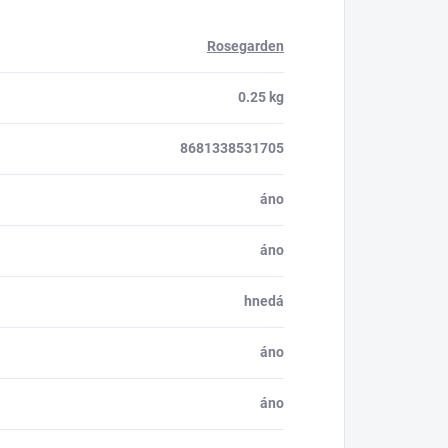
Rosegarden
0.25 kg
8681338531705
áno
áno
hnedá
áno
áno