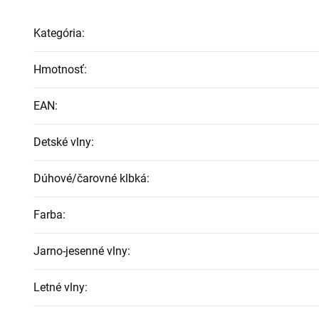
Kategória
:
Hmotnosť
:
EAN
:
Detské vlny
:
Dúhové/čarovné klbká
:
Farba
:
Jarno-jesenné vlny
:
Letné vlny
: