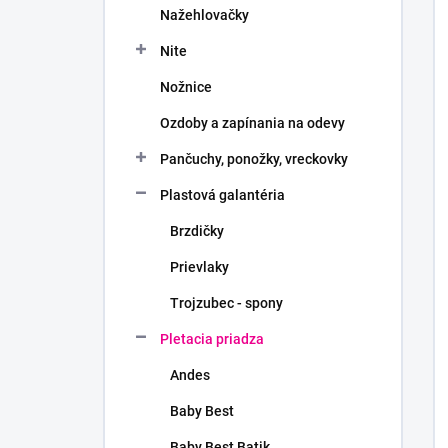
Nažehlovačky
Nite
Nožnice
Ozdoby a zapínania na odevy
Pančuchy, ponožky, vreckovky
Plastová galantéria
Brzdičky
Prievlaky
Trojzubec - spony
Pletacia priadza
Andes
Baby Best
Baby Best Batik