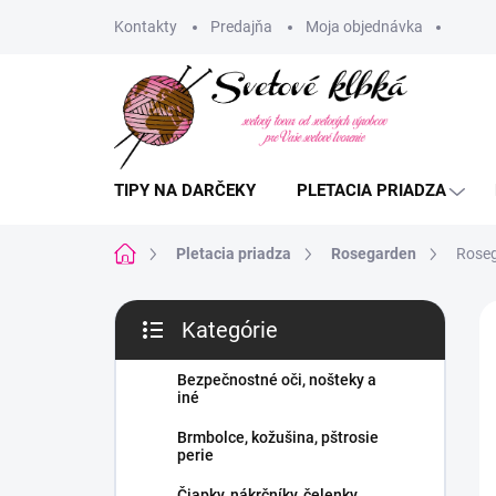
Prejsť
Kontakty
Predajňa
Moja objednávka
na
obsah
TIPY NA DARČEKY
PLETACIA PRIADZA
Domov
Pletacia priadza
Rosegarden
Rose
B
Kategórie
o
Preskočiť
č
kategórie
n
Bezpečnostné oči, nošteky a
iné
ý
p
Brmbolce, kožušina, pštrosie
a
perie
n
Čiapky, nákrčníky, čelenky