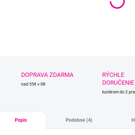
Mäkku
letné 
DETAI
O
DOPRAVA ZDARMA
RÝCHLE
DORUČENIE
nad 55€ v SR
kuriérom do 2 pra
Popis
Podobné (4)
H