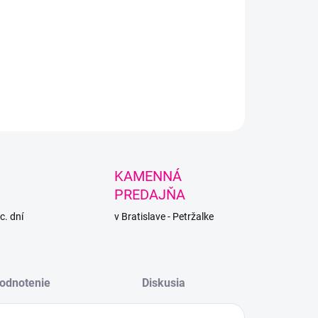
čké, 100% bavlnené dúhové klbko od Yarnartu ideálne na
šatky, topy, šaty, či kardigány.
LNÉ INFORMÁCIE
PÝTAŤ SA
STRÁŽIŤ
KAMENNÁ
PREDAJŇA
c. dní
v Bratislave - Petržalke
odnotenie
Diskusia