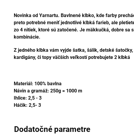
Novinka od Yarnartu. Bavlnené klbko, kde farby prechád
preto potrebné meniť jednotlivé klbká farieb, ale pletie
zo 4 nitiek, ktoré sú zatočené. Je mäkkučká, dobre sa 
kombinácie.
Z jedného klbka vám vyjde šatka, šálik, detské šatočky, č
kardigány, či topy väčších veľkostí potrebujete 2 klbká
Materiál: 100% bavlna
Návin a gramáž: 250g = 1000 m
Ihlice: 2,5 - 3
Háčik: 2,5
- 3
Dodatočné parametre