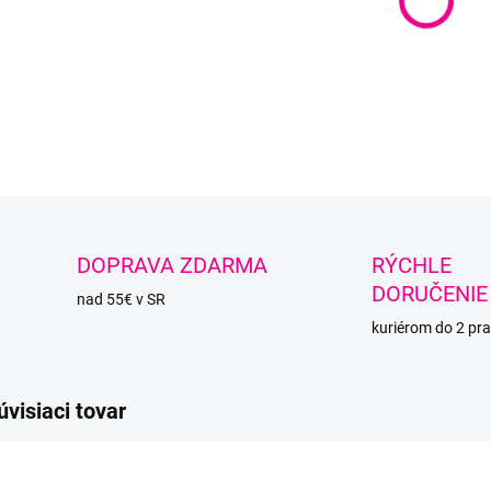
−
Dekor
DETAI
O
DOPRAVA ZDARMA
RÝCHLE
DORUČENIE
nad 55€ v SR
kuriérom do 2 pra
úvisiaci tovar