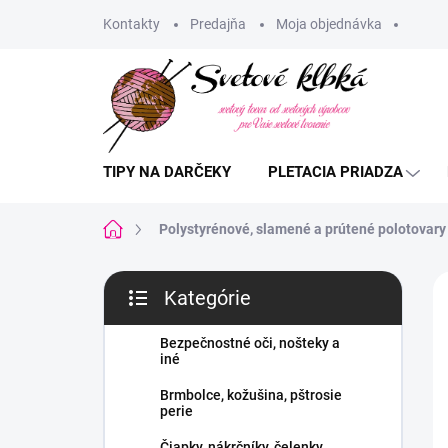
Prejsť
Kontakty
Predajňa
Moja objednávka
na
obsah
TIPY NA DARČEKY
PLETACIA PRIADZA
Domov
Polystyrénové, slamené a prútené polotovary
B
Kategórie
o
Preskočiť
č
kategórie
n
Bezpečnostné oči, nošteky a
iné
ý
p
Brmbolce, kožušina, pštrosie
a
perie
n
Čiapky, nákrčníky, čelenky