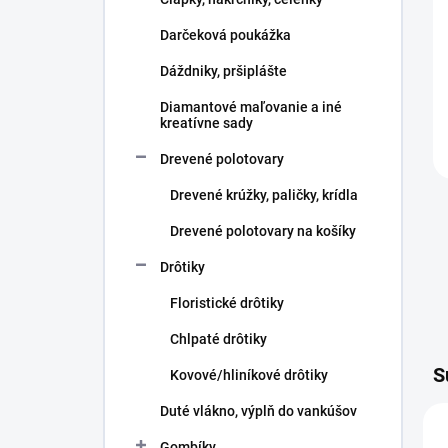
e
l
Darčeková poukážka
Dáždniky, pršiplášte
Diamantové maľovanie a iné
kreatívne sady
Drevené polotovary
Drevené krúžky, paličky, krídla
Drevené polotovary na košíky
Drôtiky
Floristické drôtiky
Chlpaté drôtiky
S
Kovové/hliníkové drôtiky
Duté vlákno, výplň do vankúšov
Gombíky