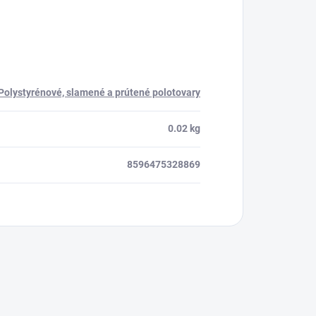
Polystyrénové, slamené a prútené polotovary
0.02 kg
8596475328869