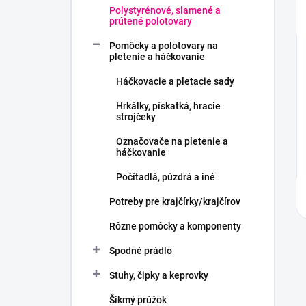
Polystyrénové, slamené a
prútené polotovary
Pomôcky a polotovary na
pletenie a háčkovanie
Háčkovacie a pletacie sady
Hrkálky, pískatká, hracie
strojčeky
Označovače na pletenie a
háčkovanie
Počítadlá, púzdrá a iné
Potreby pre krajčírky/krajčírov
Rôzne pomôcky a komponenty
Spodné prádlo
Stuhy, čipky a keprovky
Šikmý prúžok