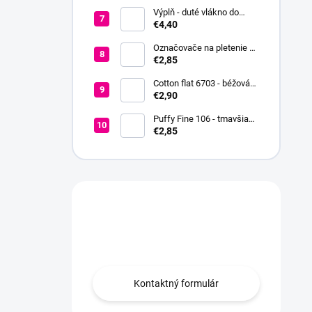
Výplň - duté vlákno do
hračiek a vankúšov
€4,40
Označovače na pletenie a
háčkovanie + koncovka +
€2,85
ihla
Cotton flat 6703 - béžová
svetlá
€2,90
Puffy Fine 106 - tmavšia
červená
€2,85
Máte otázku?
Obráťte sa na nás.
Kontaktný formulár