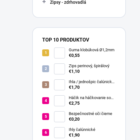
Zipsy - zdrhovadlá
TOP 10 PRODUKTOV
Guma klobúková Ø1,2mm
€0,55
Zips perinový, špirálový
€1,10
Ihla / jednošpic čalúnická
20 cm
€1,70
Háčik na háčkovanie so
silikónovou rukoväťou veľ.
€2,75
2,5-6
Bezpečnostné oči čierne
€0,20
Ihly čalúnnické
€1,90