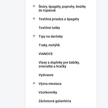
Šnúry, špagáty, popruhy, šnúrky
do topánok
Textilná priadza a špagáty
Textilné tašky
Tipy na darčeky
Traky, motýlik
VIANOCE
Vlasy a doplnky pre bábiky,
zvieratká a hračky
Vyšívanie
Výzva mesiaca
Vzorkovníky
Záclonová galantéria