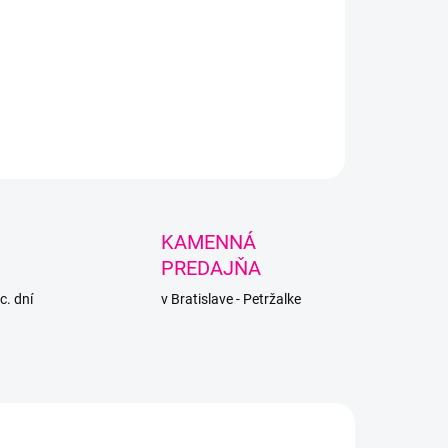
+
Pridať do košíka
ačné plastové košíky obalené prírodným sisalom.
LNÉ INFORMÁCIE
PÝTAŤ SA
STRÁŽIŤ
KAMENNÁ
PREDAJŇA
c. dní
v Bratislave - Petržalke