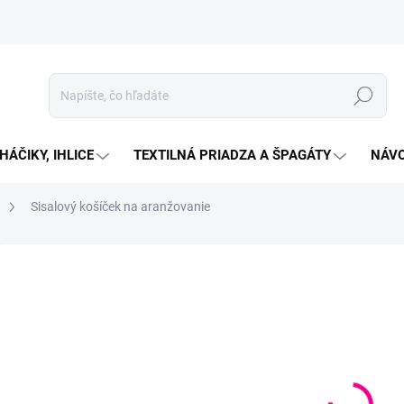
Hľadať
HÁČIKY, IHLICE
TEXTILNÁ PRIADZA A ŠPAGÁTY
NÁVO
Sisalový košíček na aranžovanie
Neohodnotené
Podrobnosti hodnotenia
€4
Jedno
SKL
cena:
MOŽN
DORU